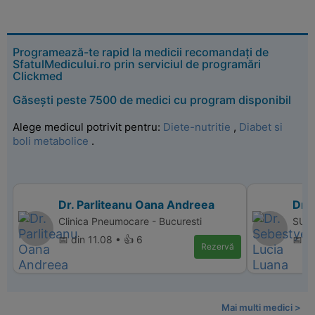
Programează-te rapid la medicii recomandați de
SfatulMedicului.ro prin serviciul de programări
Clickmed
Găsești peste 7500 de medici cu program disponibil
Alege medicul potrivit pentru:
Diete-nutritie
,
Diabet si
boli metabolice
.
Dr. Parliteanu Oana Andreea
Dr.
Clinica Pneumocare - Bucuresti
SUPE
📅 din 11.08 • 👍 6
📅 d
Rezervă
Mai multi medici >