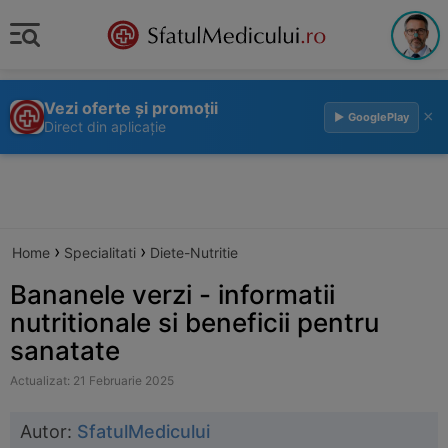
Vezi oferte și promoții
×
▶ GooglePlay
Direct din aplicație
›
›
Home
Specialitati
Diete-Nutritie
Bananele verzi - informatii
nutritionale si beneficii pentru
sanatate
Actualizat: 21 Februarie 2025
Autor:
SfatulMedicului