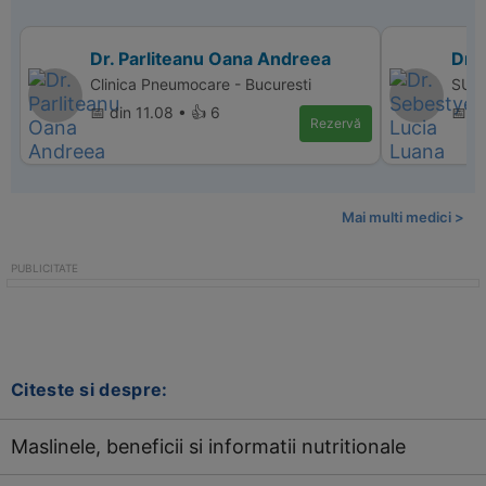
Dr. Parliteanu Oana Andreea
Dr.
Clinica Pneumocare - Bucuresti
SUPE
📅 din 11.08 • 👍 6
📅 d
Rezervă
Mai multi medici >
Citeste si despre:
Maslinele, beneficii si informatii nutritionale