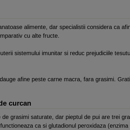
atoase alimente, dar specialistii considera ca afine
mparativ cu alte fructe.
uterii sistemului imunitar si reduc prejudiciile tesu
dauge afine peste carne macra, fara grasimi. Gratie
 de curcan
e de grasimi saturate, dar pieptul de pui are trei gr
re functioneaza ca si glutadionul peroxidaza (enzim