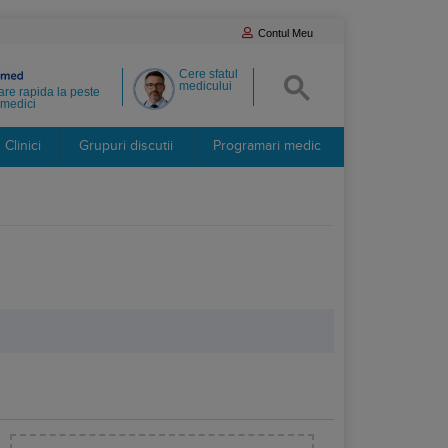
Contul Meu
Cere sfatul
medicului
re rapida la peste
medici
Clinici
Grupuri discutii
Programari medic