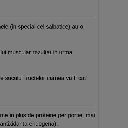
le (in special cel salbatice) au o
tului muscular rezultat in urma
 sucului fructelor carnea va fi cat
ame in plus de proteine per portie, mai
a antixidanta endogena).