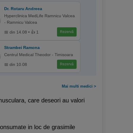
Dr. Rotaru Andreea
Hyperclinica MedLife Ramnicu Valcea
- Ramnicu Valcea
📅 din 14.08 • 👍 1
Rezervă
Strambei Ramona
Centrul Medical Theodor - Timisoara
📅 din 10.08
Rezervă
Mai multi medici >
musculara, care deseori au valori
onsumate in loc de grasimile