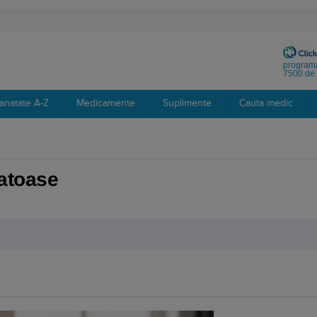
programa
7500 de 
anatate A-Z
Medicamente
Suplimente
Cauta medic
natoase