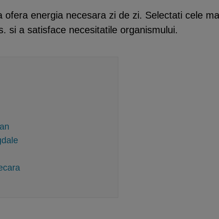
fera energia necesara zi de zi. Selectati cele ma
s. si a satisface necesitatile organismului.
can
gdale
ecara