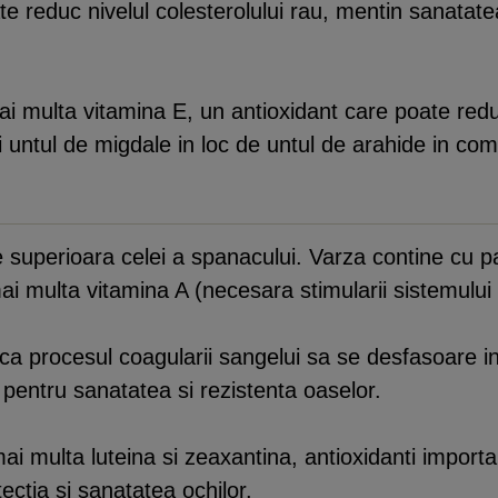
 reduc nivelul colesterolului rau, mentin sanatatea
ai multa vitamina E, un antioxidant care poate reduc
i untul de migdale in loc de untul de arahide in com
te superioara celei a spanacului. Varza contine cu p
i multa vitamina A (necesara stimularii sistemului 
ca procesul coagularii sangelui sa se desfasoare i
 pentru sanatatea si rezistenta oaselor.
ai multa luteina si zeaxantina, antioxidanti important
ctia si sanatatea ochilor.