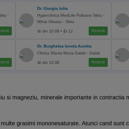
Dr. Giurgiu Iulia
biu -
Hyperclinica MedLife Polisano Sibiu -
Mihai Viteazu - Sibiu
📅 din 10.08 • 👍 12
zervă
Rezervă
Dr. Burghelea Ionela Aurelia
Clinica Sfanta Maria Galati - Galati
📅 din 10.08
zervă
Rezervă
iu si magneziu, minerale importante in contractia 
multe grasimi mononesaturate. Atunci cand sunt c