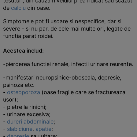
tesuturi, din cauza nivelului prea ridicat sau scazut
de
calciu
din oase.
Simptomele pot fi usoare si nespecifice, dar si
severe - si nu par, de cele mai multe ori, legate de
functia paratiroidei.
Acestea includ:
-pierderea functiei renale, infectii urinare reurente.
-manifestari neuropsihice-oboseala, depresie,
psihoza etc.
-
osteoporoza
(oase fragile care se fractureaza
usor);
- pietre la rinichi;
- urinare excesiva;
-
dureri abdominale
;
-
slabiciune
,
apatie
;
-
depresie
sau uitare;