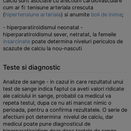
calciu sunt asociate cu afectiuni cardiovasculare
cum ar fi: tenisune arteriala crescuta
(
hipertensiune arteriala
) si anumite
boli de inima
;
- hiperparatiroidismul neonatal -
hiperparatiroidismul sever, netratat, la femeile
insarcinate
poate determina niveluri periculos de
scazute de calciu la nou-nascuti
Teste si diagnostic
Analize de sange - in cazul in care rezultatul unui
test de sange indica faptul ca aveti valori ridicate
ale calciului in sange, probabil ca medicul va
repeta testul, dupa ce nu ati mancat nimic o
perioada, pentru a confirma rezultatele. O serie de
afectiuni pot determina nivelul de calciu, dar
medicul poate pune diagnosticul de
hiperparatiroidism doar daca testele de sange