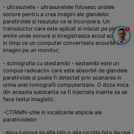
- ultrasunete - ultrasunetele folosesc undele
sonore pentru a crea imagini ale glandelor
paratiroide si tesutului ce le inconjoara. Un
transductor care este aplicat si miscat pe piele,
?
emite unde sonore si inregistreaza ecoul acestora,
in timp ce un computer converteste ecourile in
imagini pe un monitor;
- scintigrafia cu stestamibi - sestamibi este un
compus radioactiv care este absorbit de glandele
paratiroide si poate fi detectat prin scanarea in
urma unei tomografii computerizate. O doza mica
din aceasta substanta va fi injectata inainte sa se
faca testul imagistic.
-CT/RMN-utile in localizarile atipicie ale
paratiroidelor
-daca tumora se afla intr-o alta pozitie fata de cea