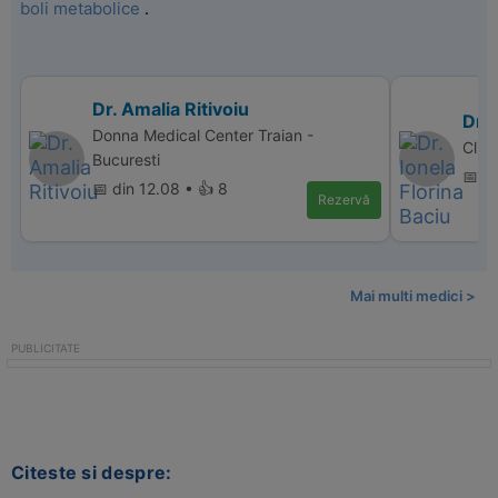
boli metabolice
.
Dr. Amalia Ritivoiu
Dr. 
Donna Medical Center Traian -
Clin
Bucuresti
📅 d
📅 din 12.08 • 👍 8
Rezervă
Mai multi medici >
Citeste si despre: