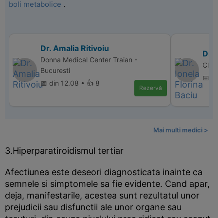
boli metabolice
.
Dr. Amalia Ritivoiu
Dr. 
Donna Medical Center Traian -
Clin
Bucuresti
📅 d
📅 din 12.08 • 👍 8
Rezervă
Mai multi medici >
3.Hiperparatiroidismul tertiar
Afectiunea este deseori diagnosticata inainte ca
semnele si simptomele sa fie evidente. Cand apar,
deja, manifestarile, acestea sunt rezultatul unor
prejudicii sau disfunctii ale unor organe sau