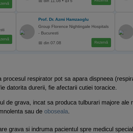
📅 din 11.08 • 👍 5
Rezervă
zervă
Prof. Dr. Azmi Hamzaoglu
Group Florence Nightingale Hospitals
sti
- Bucuresti
zervă
📅 din 07.08
Rezervă
a procesul respirator pot sa apara dispneea (respir
 datorita durerii, fie afectarii cutiei toracice.
tul de grava, incat sa produca tulburari majore ale r
omnolenta sau de
oboseala
.
re grava si indruma pacientul spre medicul special