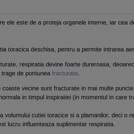
re ele este de a proteja organele interne, iar cea 
 toracica deschisa, pentru a permite intrarea aeru
cturate, respiratia devine foarte dureroasa, deoare
r trage de portiunea
fracturata
.
te coaste vecine sunt fracturate in mai multe punct
ormala in timpul inspiratiei (in momentul in care t
 volumului cutiei toracice si a plamanilor, deci o r
est lucru influenteaza suplimentar respiratia.