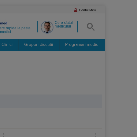
Contul Meu
Cere sfatul
medicului
re rapida la peste
medici
Clinici
Grupuri discutii
Programari medic