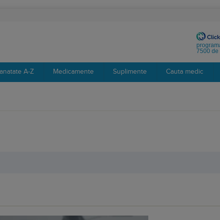
programa
7500 de 
anatate A-Z
Medicamente
Suplimente
Cauta medic