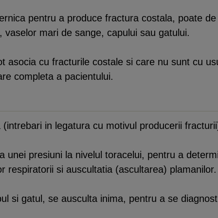
ternica pentru a produce fractura costala, poate d
lui, vaselor mari de sange, capului sau gatului.
t asocia cu fracturile costale si care nu sunt cu us
re completa a pacientului.
ntrebari in legatura cu motivul producerii fracturii
 unei presiuni la nivelul toracelui, pentru a determ
r respiratorii si auscultatia (ascultarea) plamanilor.
si gatul, se ausculta inima, pentru a se diagnosti