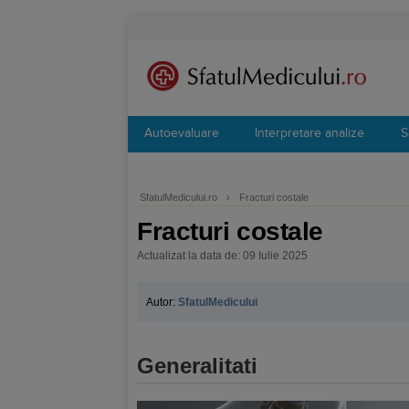
Autoevaluare
Interpretare analize
S
SfatulMedicului.ro
›
Fracturi costale
Fracturi costale
Actualizat la data de: 09 Iulie 2025
Autor:
SfatulMedicului
Generalitati