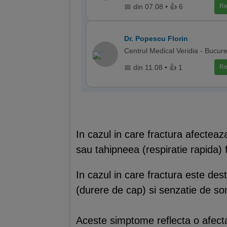
📅 din 07.08 • 👍 6
Re
Dr. Popescu Florin
Centrul Medical Veridia - Bucure
📅 din 11.08 • 👍 1
Re
In cazul in care fractura afecteaz
sau tahipneea (respiratie rapida) fie
In cazul in care fractura este des
(durere de cap) si senzatie de s
Aceste simptome reflecta o afecta