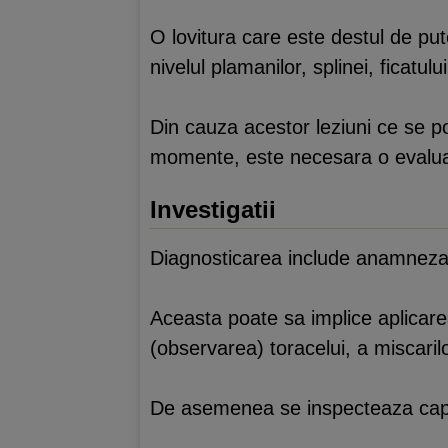
O lovitura care este destul de pu
nivelul plamanilor, splinei, ficatu
Din cauza acestor leziuni ce se po
momente, este necesara o evalua
Investigatii
Diagnosticarea include anamneza (i
Aceasta poate sa implice aplicarea
(observarea) toracelui, a miscarilo
De asemenea se inspecteaza capul 