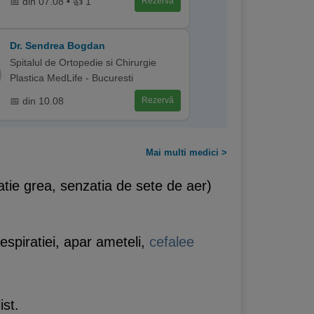
📅 din 07.08 • 👍 1
Rezervă
Dr. Sendrea Bogdan
Spitalul de Ortopedie si Chirurgie
Plastica MedLife - Bucuresti
📅 din 10.08
Rezervă
Mai multi medici >
atie grea, senzatia de sete de aer)
espiratiei, apar ameteli,
cefalee
ist.