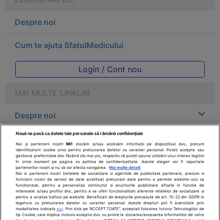
Despre noi
Cum te ajuta SfatulMedicului
Login / Cont nou
MAI MULTE LINKURI
Despre noi
Nouă ne pasă ca datele tale personale să rămână confidențiale
Legal
Noi și partenerii noștri
961
stocăm și/sau accesăm informații pe dispozitivul dvs., precum
identificatorii cookie unici pentru prelucrarea datelor cu caracter personal. Puteți accepta sau
gestiona preferințele dvs. făcând clic mai jos, respectiv vă puteți opune utilizării unui interes legitim
Drepturile consumatorului
în orice moment pe pagina cu politica de confidențialitate. Aceste alegeri vor fi raportate
partenerilor noștri și nu vă vor afecta navigarea.
Mai multe detalii
Noi si partenerii nostri (retelele de socializare si agentiile de publicitate partenere, precum si
furnizorii nostri de servicii de date analitice) prelucram date pentru a permite website-ului sa
Parteneri
functioneze, pentru a personaliza continutul si anunturile publicitare afisate in functie de
interesele si/sau profilul dvs., pentru a va oferi functionalitati aferente retelelor de socializare si
pentru a analiza traficul pe website. Beneficiati de drepturile prevazute de art. 15-22 din GDPR in
legatura cu prelucrarea datelor cu caracter personal. Aceste drepturi pot fi exercitate prin
Pentru pacient
modalitatea indicata
aici
. Prin click pe “ACCEPT TOATE”, acceptati folosirea tuturor Tehnologiilor de
tip Cookie, care implica inclusiv acceptul dvs. cu privire la stocarea/accesarea informatiilor de catre