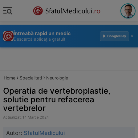
Întreabă rapid un medic
×
▶ GooglePlay
Descarcă aplicația gratuit
›
›
Home
Specialitati
Neurologie
Operatia de vertebroplastie,
solutie pentru refacerea
vertebrelor
Actualizat: 14 Martie 2024
Autor:
SfatulMedicului