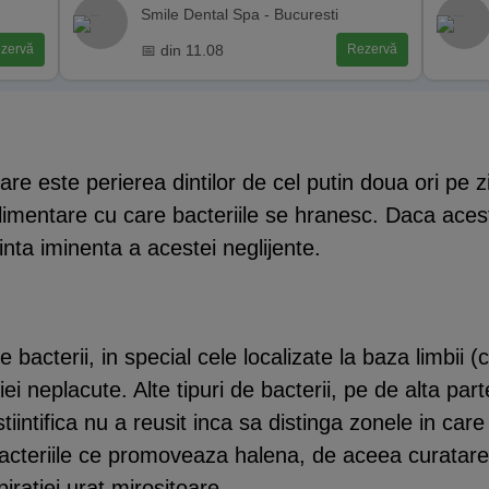
Smile Dental Spa - Bucuresti
📅 din 11.08
zervă
Rezervă
e este perierea dintilor de cel putin doua ori pe zi s
 alimentare cu care bacteriile se hranesc. Daca ace
nta iminenta a acestei neglijente.
 bacterii, in special cele localizate la baza limbii 
tiei neplacute. Alte tipuri de bacterii, pe de alta p
intifica nu a reusit inca sa distinga zonele in care
c bacteriile ce promoveaza halena, de aceea curatar
piratiei urat mirositoare.