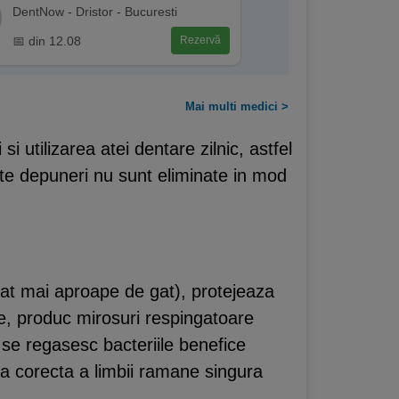
DentNow - Dristor - Bucuresti
📅 din 12.08
Rezervă
Mai multi medici >
i utilizarea atei dentare zilnic, astfel
ste depuneri nu sunt eliminate in mod
(cat mai aproape de gat), protejeaza
arte, produc mirosuri respingatoare
 se regasesc bacteriile benefice
ea corecta a limbii ramane singura