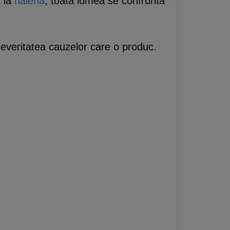
m la
halena
, toata lumea se confrunta
 severitatea cauzelor care o produc.