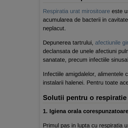
Respiratia urat mirositoare
este us
acumularea de bacterii in cavitatea 
neplacut.
Depunerea tartrului,
afectiunile gi
declansata de unele afectiuni pul
sanatate, precum infectiile sinusa
Infectiile amigdalelor, alimentel
instalarii halenei. Pentru toate ac
Solutii pentru o respirati
1. Igiena orala corespunzatoar
Primul pas in lupta cu respiratia