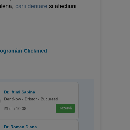
halena,
carii dentare
si afectiuni
programări Clickmed
Dr. Iftimi Sabina
DentNow - Dristor - Bucuresti
📅 din 10.08
Rezervă
Dr. Roman Diana