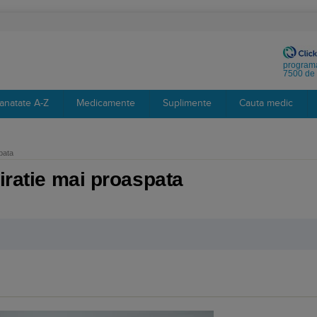
programa
7500 de 
anatate A-Z
Medicamente
Suplimente
Cauta medic
pata
iratie mai proaspata