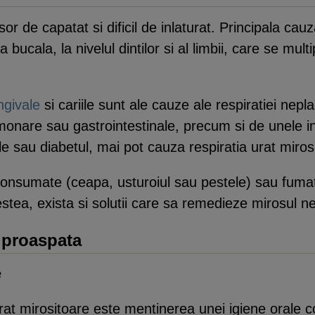
or de capatat si dificil de inlaturat. Principala ca
bucala, la nivelul dintilor si al limbii, care se mult
ngivale
si cariile sunt ale cauze ale respiratiei nep
monare sau gastrointestinale, precum si de unele in
le sau diabetul, mai pot cauza respiratia urat miros
e consumate (ceapa, usturoiul sau pestele) sau fuma
estea, exista si solutii care sa remedieze mirosul nep
e proaspata
e
 urat mirositoare este mentinerea unei igiene orale