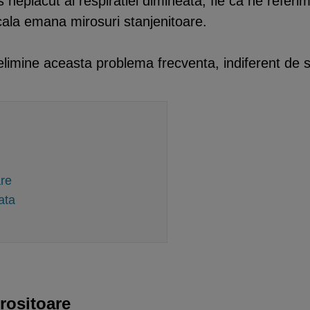
neplacut al respiratiei dimineata, fie ca ne referi
ala emana mirosuri stanjenitoare.
sa elimine aceasta problema frecventa, indiferent de
are
ata
irositoare