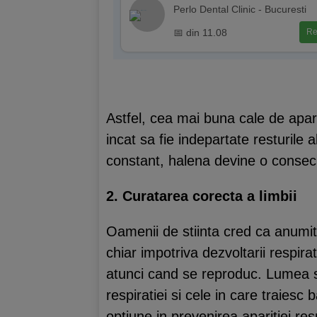
Perlo Dental Clinic - Bucuresti
📅 din 11.08
Re
Astfel, cea mai buna cale de aparar
incat sa fie indepartate resturile
constant, halena devine o conseci
2. Curatarea corecta a limbii
Oamenii de stiinta cred ca anumite
chiar impotriva dezvoltarii respira
atunci cand se reproduc. Lumea sti
respiratiei si cele in care traies
optiune in prevenirea aparitiei res