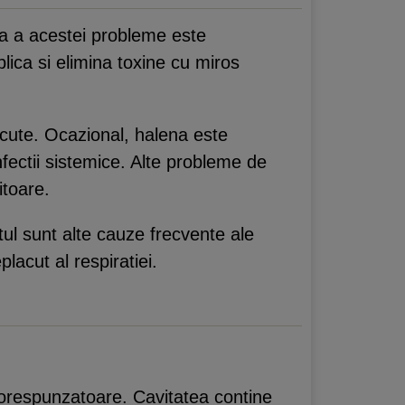
uza a acestei probleme este
iplica si elimina toxine cu miros
lacute. Ocazional, halena este
fectii sistemice. Alte probleme de
itoare.
tul sunt alte cauze frecvente ale
lacut al respiratiei.
 corespunzatoare. Cavitatea contine