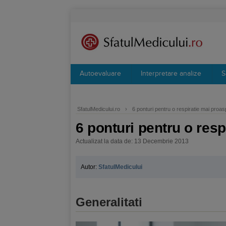
Autoevaluare
Interpretare analize
S
SfatulMedicului.ro
›
6 ponturi pentru o respiratie mai proas
6 ponturi pentru o resp
Actualizat la data de: 13 Decembrie 2013
Autor:
SfatulMedicului
Generalitati