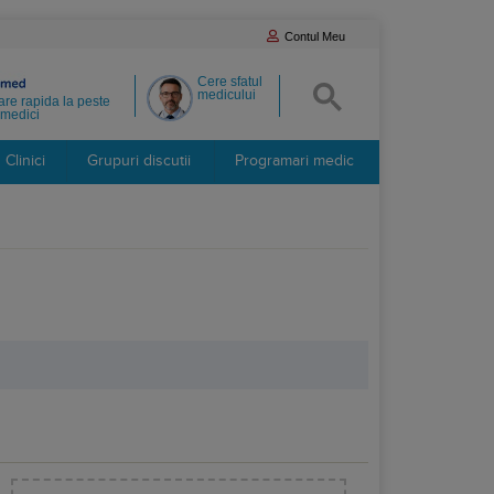
Contul Meu
Cere sfatul
medicului
re rapida la peste
medici
Clinici
Grupuri discutii
Programari medic