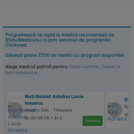
Programează-te rapid la medicii recomandați de
SfatulMedicului.ro prin serviciul de programări
Clickmed
Găsești peste 7500 de medici cu program disponibil
Alege medicul potrivit pentru:
Diete-nutritie
,
Diabet si
boli metabolice
.
Nutritionist Adelina Lucia
Dr.
Ionascu
Bio 
Healthy Diet - Timisoara
📅 di
📅 din 08.08 • 👍 2
Rezervă