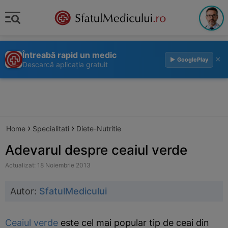
Întreabă rapid un medic
×
▶ GooglePlay
Descarcă aplicația gratuit
›
›
Home
Specialitati
Diete-Nutritie
Adevarul despre ceaiul verde
Actualizat: 18 Noiembrie 2013
Autor:
SfatulMedicului
Ceaiul verde
este cel mai popular tip de ceai din