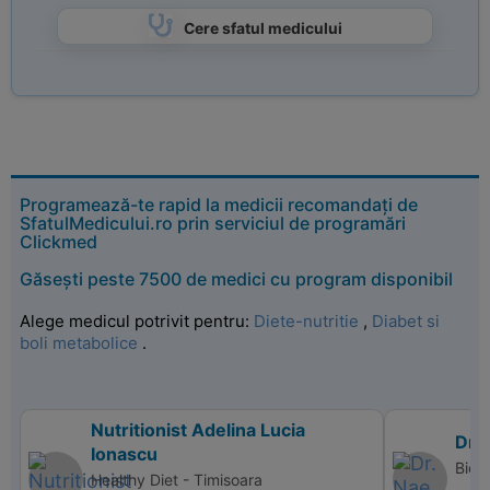
Cere sfatul medicului
Programează-te rapid la medicii recomandați de
SfatulMedicului.ro prin serviciul de programări
Clickmed
Găsești peste 7500 de medici cu program disponibil
Alege medicul potrivit pentru:
Diete-nutritie
,
Diabet si
boli metabolice
.
Nutritionist Adelina Lucia
Dr.
Ionascu
Bio 
Healthy Diet - Timisoara