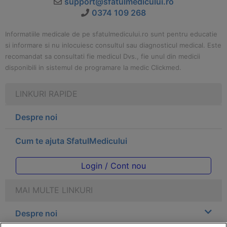
support@sfatulmedicului.ro
0374 109 268
Informatiile medicale de pe sfatulmedicului.ro sunt pentru educatie
si informare si nu inlocuiesc consultul sau diagnosticul medical. Este
recomandat sa consultati fie medicul Dvs., fie unul din medicii
disponibili in sistemul de programare la medic Clickmed.
LINKURI RAPIDE
Despre noi
Cum te ajuta SfatulMedicului
Login / Cont nou
MAI MULTE LINKURI
Despre noi