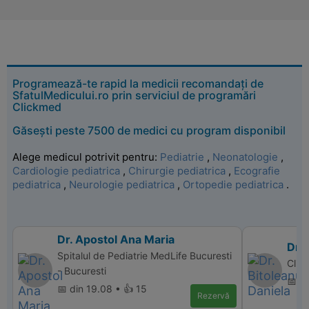
Programează-te rapid la medicii recomandați de
SfatulMedicului.ro prin serviciul de programări
Clickmed
Găsești peste 7500 de medici cu program disponibil
Alege medicul potrivit pentru:
Pediatrie
,
Neonatologie
,
Cardiologie pediatrica
,
Chirurgie pediatrica
,
Ecografie
pediatrica
,
Neurologie pediatrica
,
Ortopedie pediatrica
.
Dr. Apostol Ana Maria
Dr. 
Spitalul de Pediatrie MedLife Bucuresti
Clini
- Bucuresti
📅 di
📅 din 19.08 • 👍 15
Rezervă