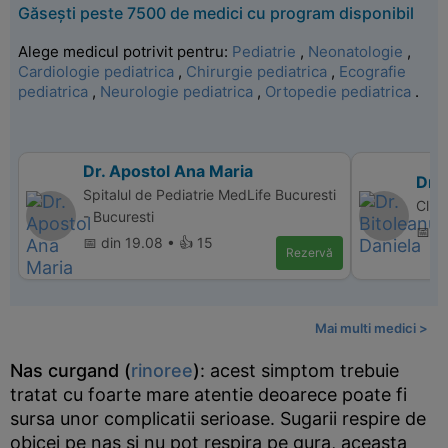
Găsești peste 7500 de medici cu program disponibil
Alege medicul potrivit pentru:
Pediatrie
,
Neonatologie
,
Cardiologie pediatrica
,
Chirurgie pediatrica
,
Ecografie
pediatrica
,
Neurologie pediatrica
,
Ortopedie pediatrica
.
Dr. Apostol Ana Maria
Dr. 
Spitalul de Pediatrie MedLife Bucuresti
Clini
- Bucuresti
📅 di
📅 din 19.08 • 👍 15
Rezervă
Mai multi medici >
Nas curgand (
rinoree
)
: acest simptom trebuie
tratat cu foarte mare atentie deoarece poate fi
sursa unor complicatii serioase. Sugarii respire de
obicei pe nas si nu pot respira pe gura, aceasta