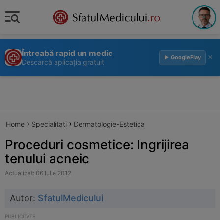
Întreabă rapid un medic
×
▶ GooglePlay
Descarcă aplicația gratuit
›
›
Home
Specialitati
Dermatologie-Estetica
Proceduri cosmetice: Ingrijirea
tenului acneic
Actualizat: 06 Iulie 2012
Autor:
SfatulMedicului