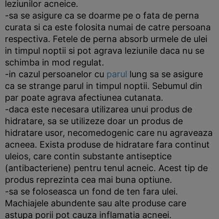
leziunilor acneice.
-sa se asigure ca se doarme pe o fata de perna
curata si ca este folosita numai de catre persoana
respectiva. Fetele de perna absorb urmele de ulei
in timpul noptii si pot agrava leziunile daca nu se
schimba in mod regulat.
-in cazul persoanelor cu
parul
lung sa se asigure
ca se strange parul in timpul noptii. Sebumul din
par poate agrava afectiunea cutanata.
-daca este necesara utilizarea unui produs de
hidratare, sa se utilizeze doar un produs de
hidratare usor, necomedogenic care nu agraveaza
acneea. Exista produse de hidratare fara continut
uleios, care contin substante antiseptice
(antibacteriene) pentru tenul acneic. Acest tip de
produs reprezinta cea mai buna optiune.
-sa se foloseasca un fond de ten fara ulei.
Machiajele abundente sau alte produse care
astupa porii pot cauza inflamatia acneei.