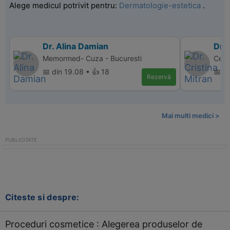
Alege medicul potrivit pentru:
Dermatologie-estetica
.
Dr. Alina Damian
Dr. 
Memormed- Cuza - Bucuresti
Cent
📅 din 19.08 • 👍 18
📅 d
Rezervă
Mai multi medici >
Citeste si despre:
Proceduri cosmetice : Alegerea produselor de