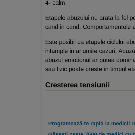
4- calm.
Etapele abuzului nu arata la fel 
cand in cand. Comportamentele abu
Este posibil ca etapele ciclului a
intample in anumite cazuri. Abuzul 
abuzul emotional ar putea domina 
sau fizic poate creste in timpul et
Cresterea tensiunii
Programează-te rapid la medicii r
Găsești peste 7500 de medici cu 