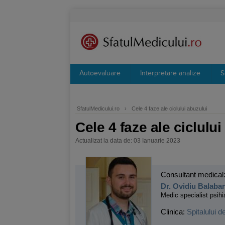
Autoevaluare
Interpretare analize
S
SfatulMedicului.ro
›
Cele 4 faze ale ciclului abuzului
Cele 4 faze ale ciclului
Actualizat la data de: 03 Ianuarie 2023
Consultant medical
Dr. Ovidiu Balaba
Medic specialist psihi
Clinica:
Spitalului d