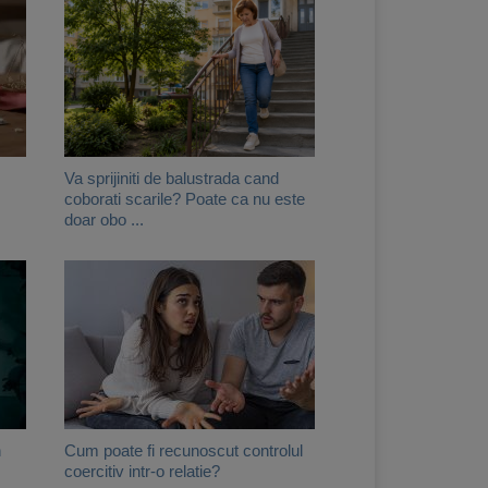
Va sprijiniti de balustrada cand
coborati scarile? Poate ca nu este
doar obo ...
n
Cum poate fi recunoscut controlul
coercitiv intr-o relatie?