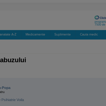
programa
7500 de 
anatate A-Z
Medicamente
Suplimente
Cauta medic
 abuzului
:
n-Popa
atru
e Psihiatrie Voila