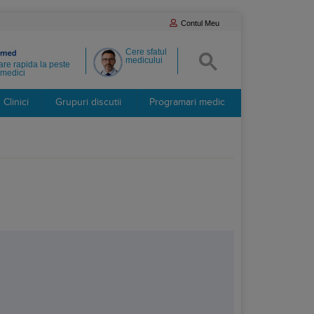
Contul Meu
Cere sfatul
medicului
re rapida la peste
medici
Clinici
Grupuri discutii
Programari medic