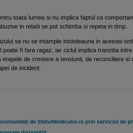
pentru toata lumea si nu implica faptul ca comporta
zive in relatii se pot schimba si repeta in timp.
buzului sa nu se intample intotdeauna in aceeasi or
poate fi fara ragaz, iar ciclul implica tranzitia intr
etapele de crestere a tensiunii, de reconciliere si
apei de incident.
ecomandați de SfatulMedicului.ro prin serviciul de 
program disponibil