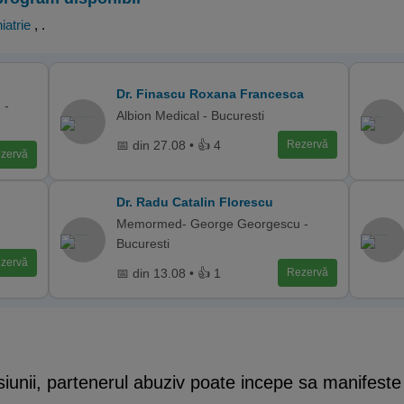
iatrie
,
.
Dr. Finascu Roxana Francesca
 -
Albion Medical - Bucuresti
📅 din 27.08 • 👍 4
Rezervă
zervă
Dr. Radu Catalin Florescu
Memormed- George Georgescu -
Bucuresti
zervă
📅 din 13.08 • 👍 1
Rezervă
nsiunii, partenerul abuziv poate incepe sa manife