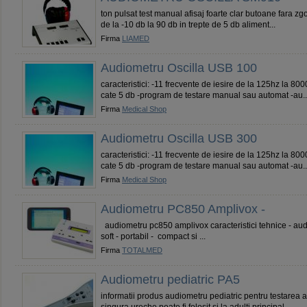
ton pulsat test manual afisaj foarte clar butoane fara z
de la -10 db la 90 db in trepte de 5 db aliment...
Firma
LIAMED
Audiometru Oscilla USB 100
caracteristici: -11 frecvente de iesire de la 125hz la 8
cate 5 db -program de testare manual sau automat -au..
Firma
Medical Shop
Audiometru Oscilla USB 300
caracteristici: -11 frecvente de iesire de la 125hz la 8
cate 5 db -program de testare manual sau automat -au..
Firma
Medical Shop
Audiometru PC850 Amplivox -
audiometru pc850 amplivox caracteristici tehnice - audi
soft - portabil - compact si ...
Firma
TOTALMED
Audiometru pediatric PA5
informatii produs audiometru pediatric pentru testarea a