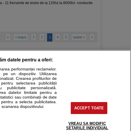
a - 11 frecvente de iesire de la 125hz la 8000hz -conductie
«
« inapoi
1
2
4
5
inainte »
»
3
răm datele pentru a oferi:
urarea performanței reclamelor.
Stiri medicale
 pe un dispozitiv. Utilizarea
onalizat. Crearea profilurilor de
ucational. Ele nu pot substitui consultul medical direct si
 pentru selectarea publicității
u publicitate personalizată.
a consultati fie medicul Dvs., fie unul dintre medicii pe care
area datelor limitate pentru a
statistici sau combinații de date
e pentru a selecta publicitatea.
 scanarea dispozitivului.
ACCEPT TOATE
tru pacient
nici si cabinete
uta medic
VREAU SA MODIFIC
support@sfatulmedicului.ro
SETARILE INDIVIDUAL
reaba un medic
0374 109 268