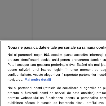
Nouă ne pasă ca datele tale personale să rămână confi
Noi și partenerii noștri
961
stocăm și/sau accesăm informații pe
Resurse:
Autoevaluare simptome
Interpre
precum identificatorii cookie unici pentru prelucrarea datelor c
Puteți accepta sau gestiona preferințele dvs. făcând clic mai jos,
Opiniile avizate ale medicilor, sfaturile si orice alt
opune utilizării unui interes legitim în orice moment pe pag
nici diagnosticul stabilit in urma investigatiilor si 
confidențialitate. Aceste alegeri vor fi raportate partenerilor noștr
ii punem la dispozitie pentru programare in sistem
navigarea.
Mai multe detalii
Noi si partenerii nostri (retelele de socializare si agentiile de p
Despre noi
Legal
precum si furnizorii nostri de servicii de date analitice) prel
Despre noi
Termeni si conditii
permite website-ului sa functioneze, pentru a personaliza conti
Contact
Politica de
publicitare afisate in functie de interesele si/sau profilul dvs
Intrebari frecvente
confidentialitate