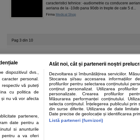
caracteristici tehnice: -audiometrie cu conducere aerian
aeriana de la -10db pana 90db in trepte de cate 5 d...
Firma
Medical Shop
Pag 3 din 10
dențiale
Atât noi, cât și partenerii noștri preluc
 dispozitivul dvs.,
Dezvoltarea și îmbunătățirea serviciilor. Măs
tare analize
Specialitati medicale
Boli si afectiuni
Calculatoare
u caracter personal.
Stocarea și/sau accesarea informațiilor de
profilurilor pentru selectarea conținutului pers
 respectiv vă puteți
e informatii despre sanatate disponibile pe sfatulmedicului.ro au scop informativ si ed
conținut personalizat. Utilizarea profilurilor
ina cu politica de
personalizate. Crearea profilurilor pentr
analizelor medicale. Va sfatuim, ca pe langa informatia primita pe sfatulmedicului.ro s
i și nu vă vor afecta
Măsurarea performanței conținutului. Utiliz
ul de programari la medic Clickmed.
selecta conținutul. Înțelegerea publicului prin 
din surse diferite. Utilizarea de date limitat
Date precise de geolocație și identificarea prin
ublicitate partenere,
Drepturile consumatorului
Parteneri
Pen
Listă parteneri (furnizori)
ucram date pentru a
Protectia consumatorilor - ANPC
Inscriere clinica
Cli
nutul si anunturile
Solutionarea Alternativa a
Creaza cont medic
Ca
., pentru a va oferi
Litigiilor
Int