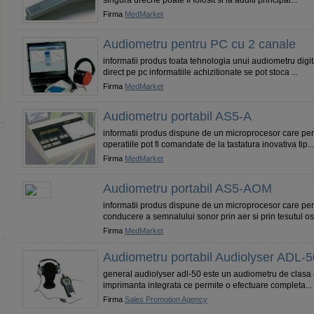
singura ureche poate fi folosit si la adulti principal...
Firma
MedMarket
Audiometru pentru PC cu 2 canale
informatii produs toata tehnologia unui audiometru digit
direct pe pc informatiile achizitionate se pot stoca ...
Firma
MedMarket
Audiometru portabil AS5-A
informatii produs dispune de un microprocesor care perm
operatiile pot fi comandate de la tastatura inovativa tip...
Firma
MedMarket
Audiometru portabil AS5-AOM
informatii produs dispune de un microprocesor care perm
conducere a semnalului sonor prin aer si prin tesutul osos
Firma
MedMarket
Audiometru portabil Audiolyser ADL-5
general audiolyser adl-50 este un audiometru de clasa 4,
imprimanta integrata ce permite o efectuare completa...
Firma
Sales Promotion Agency