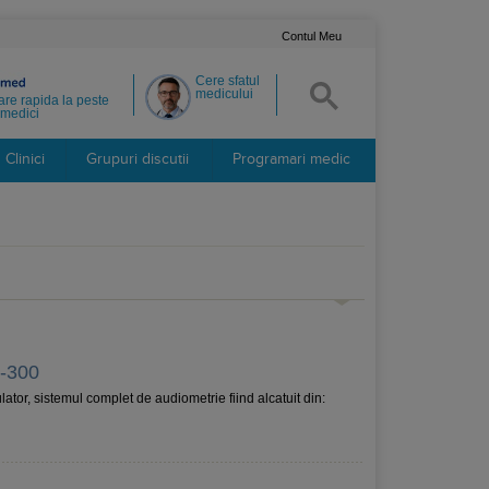
Contul Meu
Cere sfatul
medicului
re rapida la peste
medici
Clinici
Grupuri discutii
Programari medic
B-300
ulator, sistemul complet de audiometrie fiind alcatuit din: