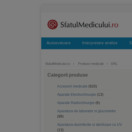
Autoevaluare
Interpretare analize
S
SfatulMedicului.ro
›
Produse medicale
›
ORL
Categorii produse
Accesorii medicale
(920)
Aparate Electrochirurgie
(13)
Aparate Radiochirurgie
(6)
Aparatura de laborator si glucometre
(98)
Aparatura dezinfectie si sterilizare cu UV
(13)