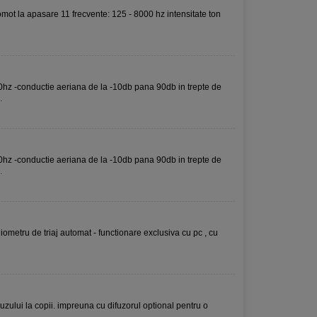
gomot la apasare 11 frecvente: 125 - 8000 hz intensitate ton
000hz -conductie aeriana de la -10db pana 90db in trepte de
.
000hz -conductie aeriana de la -10db pana 90db in trepte de
.
ometru de triaj automat - functionare exclusiva cu pc , cu
uzului la copii. impreuna cu difuzorul optional pentru o