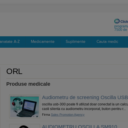
programa
7500 de 
anatate A-Z
Medicamente
Suplimente
Cauta medic
ORL
Produse medicale
Audiometru de screening Oscilla US
oscilla usb-300 poate fi utilizat doar conectat la un calc
casti silenta cu audiometru incorporat, buton pentru r...
Firma
Sales Promotion Agency
AUDIOMETRU OSCILLA SM910