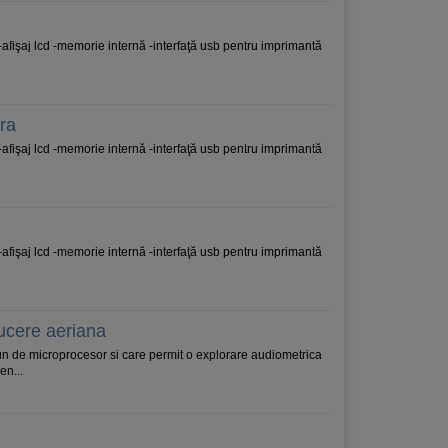
 -afişaj lcd -memorie internă -interfaţă usb pentru imprimantă
ra
 -afişaj lcd -memorie internă -interfaţă usb pentru imprimantă
 -afişaj lcd -memorie internă -interfaţă usb pentru imprimantă
ucere aeriana
n de microprocesor si care permit o explorare audiometrica
en...