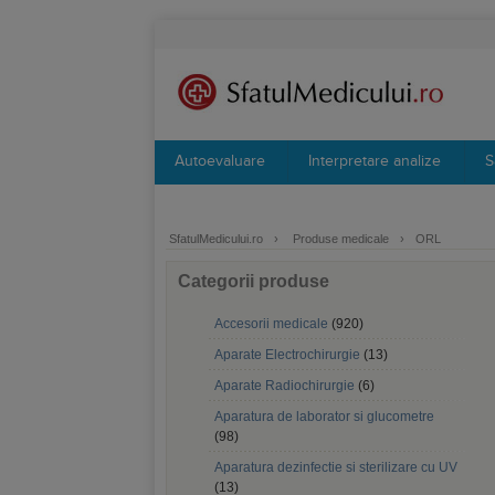
Autoevaluare
Interpretare analize
S
SfatulMedicului.ro
›
Produse medicale
›
ORL
Categorii produse
Accesorii medicale
(920)
Aparate Electrochirurgie
(13)
Aparate Radiochirurgie
(6)
Aparatura de laborator si glucometre
(98)
Aparatura dezinfectie si sterilizare cu UV
(13)