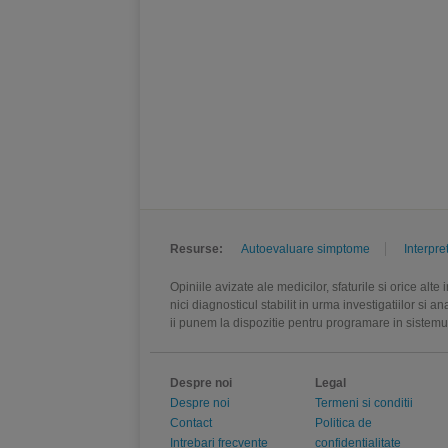
Resurse:
Autoevaluare simptome
Interpre
Opiniile avizate ale medicilor, sfaturile si orice alt
nici diagnosticul stabilit in urma investigatiilor si 
ii punem la dispozitie pentru programare in sistem
Despre noi
Legal
Despre noi
Termeni si conditii
Contact
Politica de
Intrebari frecvente
confidentialitate