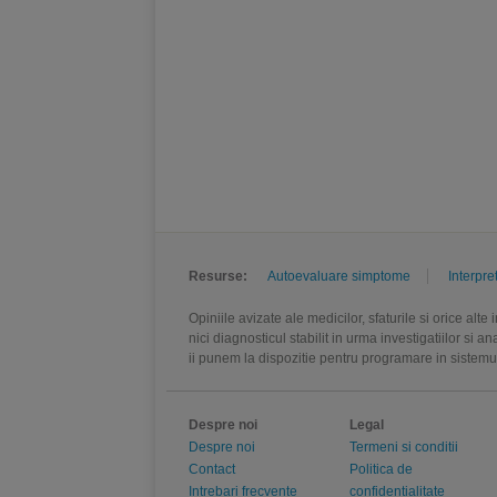
Resurse:
Autoevaluare simptome
Interpre
Opiniile avizate ale medicilor, sfaturile si orice alt
nici diagnosticul stabilit in urma investigatiilor si 
ii punem la dispozitie pentru programare in sistem
Despre noi
Legal
Despre noi
Termeni si conditii
Contact
Politica de
Intrebari frecvente
confidentialitate