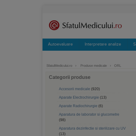
Autoevaluare
Interpretare analize
S
SfatulMedicului.ro
›
Produse medicale
›
ORL
Categorii produse
Accesorii medicale
(920)
Aparate Electrochirurgie
(13)
Aparate Radiochirurgie
(6)
Aparatura de laborator si glucometre
(98)
Aparatura dezinfectie si sterilizare cu UV
(13)