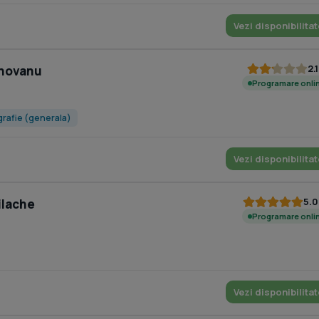
Vezi disponibilitat
2.1
rnovanu
Programare onli
rafie (generala)
Vezi disponibilitat
5.0
ilache
Programare onli
Vezi disponibilitat