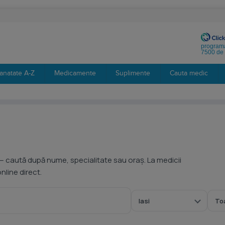
programa
7500 de 
anatate A-Z
Medicamente
Suplimente
Cauta medic
— caută după nume, specialitate sau oraș. La medicii
line direct.