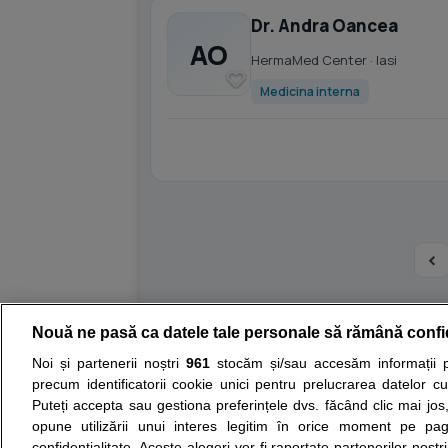
Dr. Andra Oancea
AO
HermaMed Center
· Iasi
Medicina interna
Nouă ne pasă ca datele tale personale să rămână confi
Resurse:
Autoevaluare simptome
Interpre
Noi și partenerii noștri
961
stocăm și/sau accesăm informații pe
precum identificatorii cookie unici pentru prelucrarea datelor c
Opiniile avizate ale medicilor, sfaturile si orice alt
Puteți accepta sau gestiona preferințele dvs. făcând clic mai jos,
nici diagnosticul stabilit in urma investigatiilor si 
opune utilizării unui interes legitim în orice moment pe pag
ii punem la dispozitie pentru programare in sistem
confidențialitate. Aceste alegeri vor fi raportate partenerilor noștr