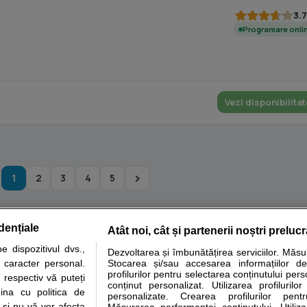
3.7
Programare onli
Vezi disponibilitat
1
2
3
4
5
dențiale
Atât noi, cât și partenerii noștri preluc
tare analize
Specialitati medicale
Boli si afectiuni
Calculatoare
 dispozitivul dvs.,
Dezvoltarea și îmbunătățirea serviciilor. Măs
u caracter personal.
Stocarea și/sau accesarea informațiilor de
e informatii despre sanatate disponibile pe sfatulmedicului.ro au scop informativ si ed
profilurilor pentru selectarea conținutului pers
 respectiv vă puteți
analizelor medicale. Va sfatuim, ca pe langa informatia primita pe sfatulmedicului.ro s
conținut personalizat. Utilizarea profilurilor
ina cu politica de
personalizate. Crearea profilurilor pentr
ul de programari la medic Clickmed.
i și nu vă vor afecta
Măsurarea performanței conținutului. Utiliz