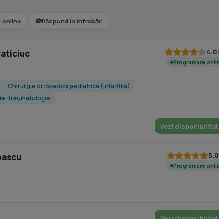
l online
Răspund la întrebări
4.0
raticiuc
Programare onli
Chirurgie ortopedica pediatrica (infantila)
ie-traumatologie
Vezi disponibilitat
5.0
upascu
Programare onli
Vezi disponibilitat