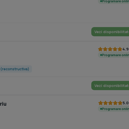
Programare onli
Vezi disponibilitat
4.9
Programare onli
e (reconstructiva)
Vezi disponibilitat
5.0
riu
Programare onli