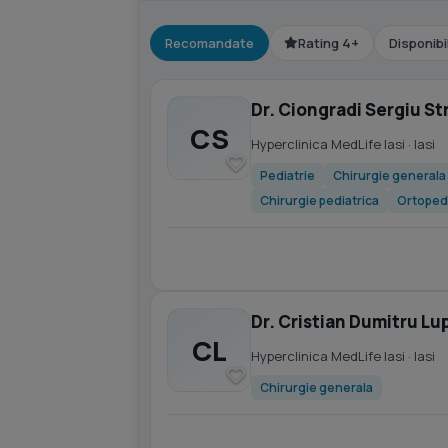
Recomandate
Rating 4+
Disponibi
Dr. Ciongradi Sergiu St
CS
Hyperclinica MedLife Iasi
· Iasi
Pediatrie
Chirurgie generala
Chirurgie pediatrica
Ortoped
Dr. Cristian Dumitru L
CL
Hyperclinica MedLife Iasi
· Iasi
Chirurgie generala