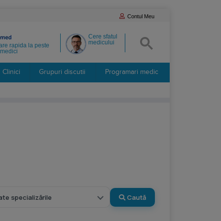
Contul Meu
Cere sfatul
medicului
re rapida la peste
medici
Clinici
Grupuri discutii
Programari medic
Caută