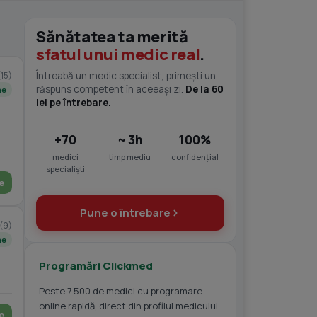
Sănătatea ta merită
sfatul unui medic real
.
(15)
Întreabă un medic specialist, primești un
răspuns competent în aceeași zi.
De la 60
ne
lei pe întrebare.
+70
~ 3h
100%
medici
timp mediu
confidențial
specialiști
e
Pune o întrebare
(9)
ne
Programări Clickmed
Peste 7.500 de medici cu programare
online rapidă, direct din profilul medicului.
e