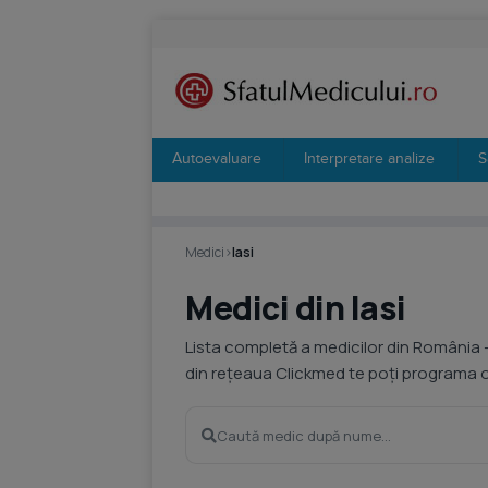
Autoevaluare
Interpretare analize
S
Medici
›
Iasi
Medici din Iasi
Lista completă a medicilor din România 
din rețeaua Clickmed te poți programa on