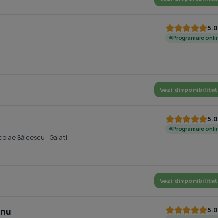
5.0
Programare onli
Vezi disponibilitat
5.0
Programare onli
icolae Bălcescu
· Galati
Vezi disponibilitat
5.0
anu