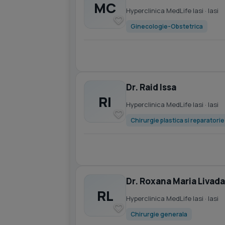
MC
Hyperclinica MedLife Iasi
· Iasi
Ginecologie-Obstetrica
Dr. Raid Issa
RI
Hyperclinica MedLife Iasi
· Iasi
Chirurgie plastica si reparatori
Dr. Roxana Maria Livada
RL
Hyperclinica MedLife Iasi
· Iasi
Chirurgie generala