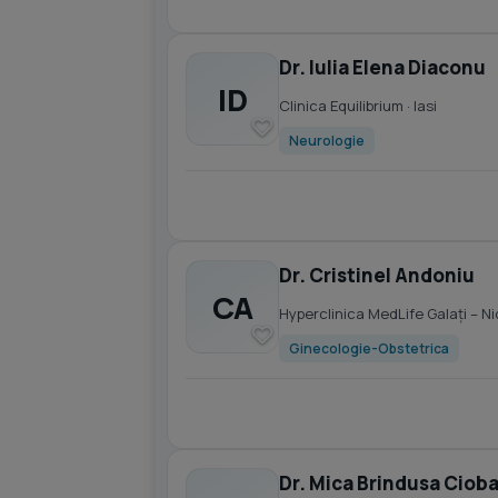
Dr. Iulia Elena Diaconu
ID
Clinica Equilibrium
· Iasi
Neurologie
Dr. Cristinel Andoniu
CA
Hyperclinica MedLife Galați – N
Ginecologie-Obstetrica
Dr. Mica Brindusa Ciob