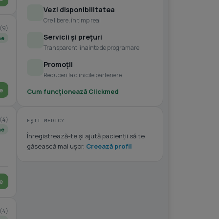
Vezi disponibilitatea
Ore libere, în timp real
(9)
Servicii și prețuri
ne
Transparent, înainte de programare
Promoții
Reduceri la clinicile partenere
e
Cum funcționează Clickmed
(4)
EȘTI MEDIC?
ne
Înregistrează-te și ajută pacienții să te
găsească mai ușor.
Creează profil
e
(4)