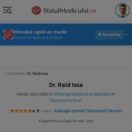
Întreabă rapid un medic
×
▶ GooglePlay
Descarcă aplicația gratuit
Caută medic
›
Dr. Raid Issa
Dr. Raid Issa
Medic specialist în
Chirurgie plastica si reparatorie
(reconstructiva)
4.9
Adaugă opinie
Salvează favorit
· 4 opinii
Hyperclinica MedLife Iasi
· Iasi