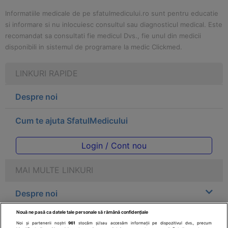
Informatiile medicale de pe sfatulmedicului.ro sunt pentru educatie
si informare si nu inlocuiesc consultul sau diagnosticul medical. Este
recomandat sa consultati fie medicul Dvs., fie unul din medicii
disponibili in sistemul de programare la medic Clickmed.
LINKURI RAPIDE
Despre noi
Cum te ajuta SfatulMedicului
Login / Cont nou
MAI MULTE LINKURI
Despre noi
Nouă ne pasă ca datele tale personale să rămână confidențiale
Legal
Noi și partenerii noștri
961
stocăm și/sau accesăm informații pe dispozitivul dvs., precum