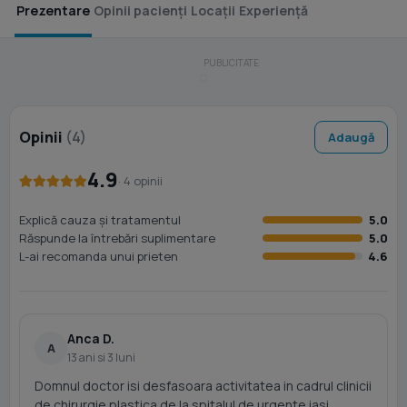
Prezentare
Opinii pacienți
Locații
Experiență
Opinii
(4)
Adaugă
4.9
· 4 opinii
Explică cauza și tratamentul
5.0
Răspunde la întrebări suplimentare
5.0
L-ai recomanda unui prieten
4.6
Anca D.
A
13 ani si 3 luni
Domnul doctor isi desfasoara activitatea in cadrul clinicii
de chirurgie plastica de la spitalul de urgente iasi.