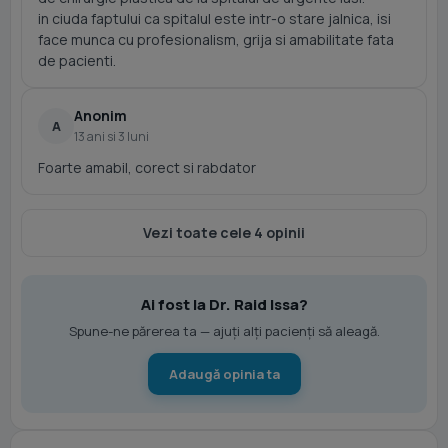
in ciuda faptului ca spitalul este intr-o stare jalnica, isi
face munca cu profesionalism, grija si amabilitate fata
de pacienti.
Anonim
A
13 ani si 3 luni
Foarte amabil, corect si rabdator
Vezi toate cele 4 opinii
Ai fost la Dr. Raid Issa?
Spune-ne părerea ta — ajuți alți pacienți să aleagă.
Adaugă opinia ta