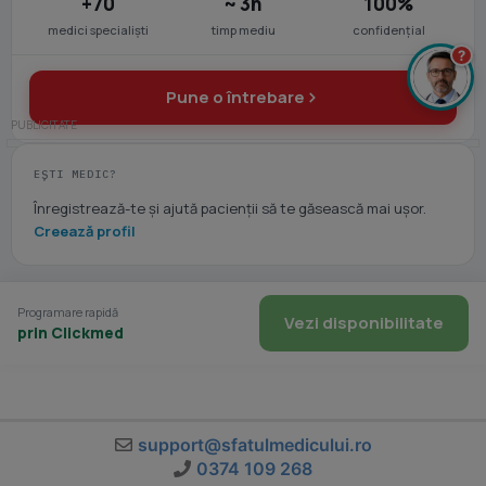
+70
~ 3h
100%
medici specialiști
timp mediu
confidențial
?
Pune o întrebare
EȘTI MEDIC?
Înregistrează-te și ajută pacienții să te găsească mai ușor.
Creează profil
Programare rapidă
Vezi disponibilitate
prin Clickmed
support@sfatulmedicului.ro
0374 109 268