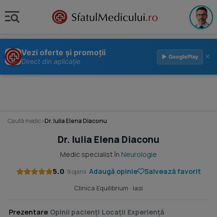
Vezi oferte și promoții
×
▶ GooglePlay
Direct din aplicație
Caută medic
›
Dr. Iulia Elena Diaconu
Dr. Iulia Elena Diaconu
Medic specialist în
Neurologie
5.0
Adaugă opinie
Salvează favorit
· 9 opinii
Clinica Equilibrium
· Iasi
Prezentare
Opinii pacienți
Locații
Experiență