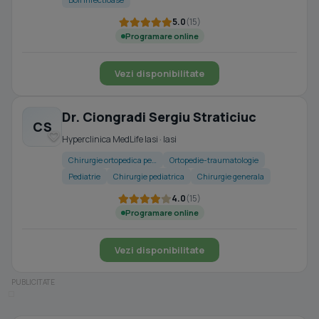
5.0
(15)
Programare online
Vezi disponibilitate
Dr. Ciongradi Sergiu Straticiuc
CS
Hyperclinica MedLife Iasi · Iasi
Chirurgie ortopedica pe…
Ortopedie-traumatologie
Pediatrie
Chirurgie pediatrica
Chirurgie generala
4.0
(15)
Programare online
Vezi disponibilitate