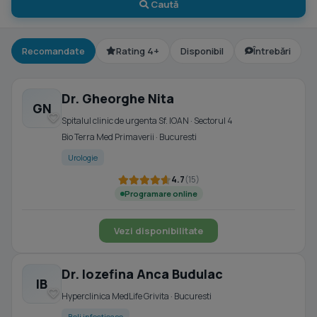
Caută
Recomandate
Rating 4+
Disponibil
Întrebări
Dr. Gheorghe Nita
GN
Spitalul clinic de urgenta Sf. IOAN · Sectorul 4
Bio Terra Med Primaverii · Bucuresti
Urologie
4.7
(15)
Programare online
Vezi disponibilitate
Dr. Iozefina Anca Budulac
IB
Hyperclinica MedLife Grivita · Bucuresti
Boli infectioase