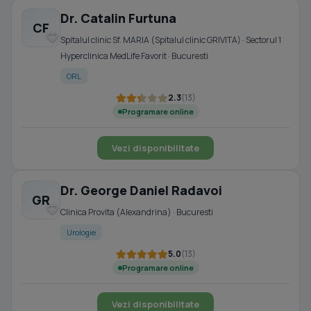
Dr. Catalin Furtuna
CF
Spitalul clinic Sf. MARIA (Spitalul clinic GRIVITA) · Sectorul 1
Hyperclinica MedLife Favorit · Bucuresti
ORL
2.3
(13)
Programare online
Vezi disponibilitate
Dr. George Daniel Radavoi
GR
Clinica Provita (Alexandrina) · Bucuresti
Urologie
5.0
(13)
Programare online
Vezi disponibilitate