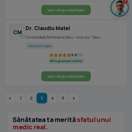
?
Vezi disponibilitate
Dr. Claudiu Matei
CM
Clinica MedLife Polisano Sibiu - Izvorului · Sibiu
Neurochirurgie
5.0
(12)
Programare online
Vezi disponibilitate
1
2
3
4
5
Sănătatea ta merită
sfatul unui
medic real
.