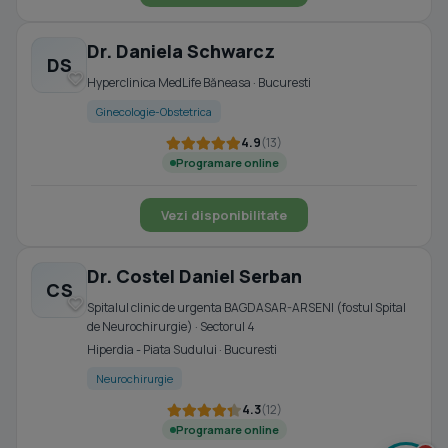
Dr. Daniela Schwarcz
DS
Hyperclinica MedLife Băneasa · Bucuresti
Ginecologie-Obstetrica
4.9
(13)
Programare online
Vezi disponibilitate
Dr. Costel Daniel Serban
CS
Spitalul clinic de urgenta BAGDASAR-ARSENI (fostul Spital
de Neurochirurgie) · Sectorul 4
Hiperdia - Piata Sudului · Bucuresti
Neurochirurgie
4.3
(12)
Programare online