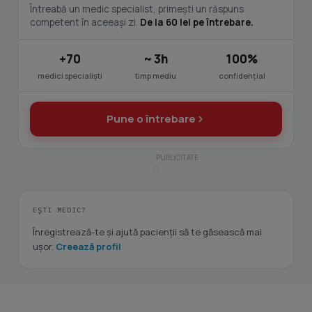
Întreabă un medic specialist, primești un răspuns
competent în aceeași zi.
De la 60 lei pe întrebare.
+70
~ 3h
100%
medici specialiști
timp mediu
confidențial
Pune o întrebare
EȘTI MEDIC?
Înregistrează-te și ajută pacienții să te găsească mai
ușor.
Creează profil