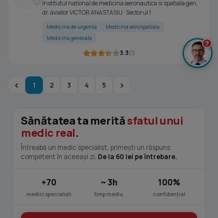
Institutul national de medicina aeronautica si spatiala gen.
dr. aviator VICTOR ANASTASIU · Sectorul 1
Medicina de urgenta
Medicina aerospatiala
Medicina generala
?
3.3
(1)
1
2
3
4
5
Sănătatea ta merită
sfatul unui
medic real
.
Întreabă un medic specialist, primești un răspuns
competent în aceeași zi.
De la 60 lei pe întrebare.
+70
~ 3h
100%
medici specialiști
timp mediu
confidențial