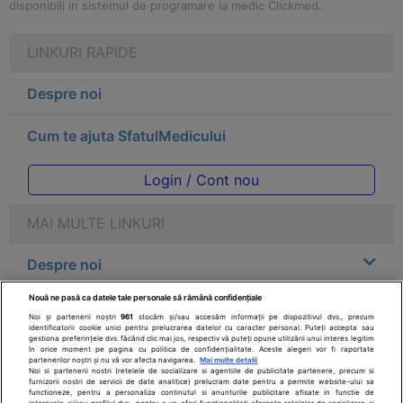
disponibili in sistemul de programare la medic Clickmed.
LINKURI RAPIDE
Despre noi
Cum te ajuta SfatulMedicului
Login / Cont nou
MAI MULTE LINKURI
Despre noi
Nouă ne pasă ca datele tale personale să rămână confidențiale
Legal
Noi și partenerii noștri
961
stocăm și/sau accesăm informații pe dispozitivul dvs., precum
identificatorii cookie unici pentru prelucrarea datelor cu caracter personal. Puteți accepta sau
gestiona preferințele dvs. făcând clic mai jos, respectiv vă puteți opune utilizării unui interes legitim
Drepturile consumatorului
în orice moment pe pagina cu politica de confidențialitate. Aceste alegeri vor fi raportate
partenerilor noștri și nu vă vor afecta navigarea.
Mai multe detalii
Noi si partenerii nostri (retelele de socializare si agentiile de publicitate partenere, precum si
furnizorii nostri de servicii de date analitice) prelucram date pentru a permite website-ului sa
Parteneri
functioneze, pentru a personaliza continutul si anunturile publicitare afisate in functie de
interesele si/sau profilul dvs., pentru a va oferi functionalitati aferente retelelor de socializare si