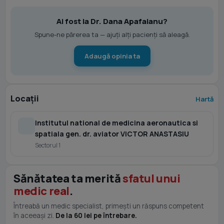
Ai fost la Dr. Dana Apafaianu?
Spune-ne părerea ta — ajuți alți pacienți să aleagă.
Adaugă opinia ta
Locații
Hartă
Institutul national de medicina aeronautica si
spatiala gen. dr. aviator VICTOR ANASTASIU
Sectorul 1
Sănătatea ta merită
sfatul unui
medic real
.
Întreabă un medic specialist, primești un răspuns competent
în aceeași zi.
De la 60 lei pe întrebare.