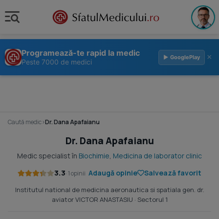
Programează-te rapid la medic
×
▶ GooglePlay
Peste 7000 de medici
Caută medic
›
Dr. Dana Apafaianu
Dr. Dana Apafaianu
Medic specialist în
Biochimie
,
Medicina de laborator clinic
3.3
Adaugă opinie
Salvează favorit
· 1 opinii
Institutul national de medicina aeronautica si spatiala gen. dr.
aviator VICTOR ANASTASIU
· Sectorul 1