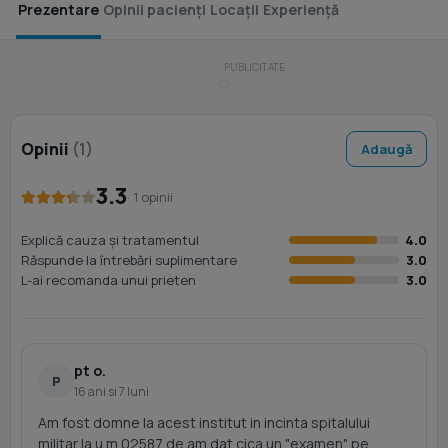
Prezentare
Opinii pacienți
Locații
Experiență
Opinii
(1)
Adaugă
3.3
· 1 opinii
Explică cauza și tratamentul
4.0
Răspunde la întrebări suplimentare
3.0
L-ai recomanda unui prieten
3.0
pt o.
P
16 ani si 7 luni
Am fost domne la acest institut in incinta spitalului
militar la u.m.02587 de am dat cica un "examen" pe