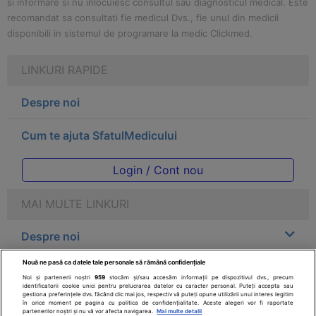
si informare si nu inlocuiesc consultul sau diagnosticul medical. Este
recomandat sa consultati fie medicul Dvs., fie unul din medicii
disponibili in sistemul de programare la medic Clickmed.
LINKURI RAPIDE
Despre noi
Cum te ajuta SfatulMedicului
Login / Cont nou
MAI MULTE LINKURI
Despre noi
Nouă ne pasă ca datele tale personale să rămână confidențiale
Legal
Noi și partenerii noștri
959
stocăm și/sau accesăm informații pe dispozitivul dvs., precum
identificatorii cookie unici pentru prelucrarea datelor cu caracter personal. Puteți accepta sau
gestiona preferințele dvs. făcând clic mai jos, respectiv vă puteți opune utilizării unui interes legitim
Drepturile consumatorului
în orice moment pe pagina cu politica de confidențialitate. Aceste alegeri vor fi raportate
partenerilor noștri și nu vă vor afecta navigarea.
Mai multe detalii