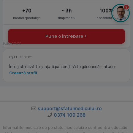
?
+70
~ 3h
100%
medici specialiști
timp mediu
confidențial
Pune o întrebare
EȘTI MEDIC?
Înregistrează-te și ajută pacienții să te găsească mai ușor.
Creează profil
support@sfatulmedicului.ro
0374 109 268
Informatiile medicale de pe sfatulmedicului.ro sunt pentru educatie