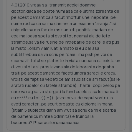
4.01.2010.vreau sa i transmit acelei doamne
doctor..daca se poate numi asa ca e ultima zdreanta de
pe acest pamant ca a facut "moftul" unei nepoate, pe
nume rodica ca sa ma cheme la un examen "aranjat" si
chipurile sa ma fac de ras.sunteti penibila madam de
cea ma joasa speta si dvs si tot neamul ala de fete
strambe.sa va fie rusine de intrebarile pe care le ati pus
la misto ..orikm v am luat la misto si eu dar asa
subtil.trebuia sa va scriu pe foaie : ma pish pe voi de
scarnavii! totul se plateste in viata cucoana ca exista un
d-zeu.si d ta si prostavana aia de laboranta.degeaba
traiti pe acest pamant ca faceti umbra saraciile dracu.
vroiati de fapt sa vedeti ce am studiat ce am facut(sa le
aratati rudelor cu fatele strambe) ...hartii , copii xerox pe
care va rog sa va stergeti la fund cu ele si sa le mancati
cu c**** cu tot.:)) =))...javrelor.vai de capul vostru ..n
aveti caracter ..pe scurt proaste cu diploma in mana.
(stiam 5 subiecte dar n am vrut sa scriu ca mi e scarba
de oamenii cu mintea odihnita).e frumos la
bucuresti??!!saraciilor.uaaaaaaaaa