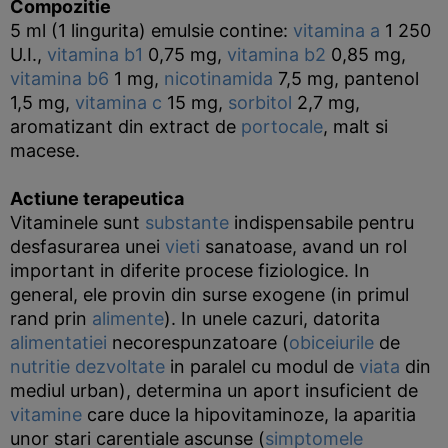
Compozitie
5 ml (1 lingurita) emulsie contine:
vitamina a
1 250
U.I.,
vitamina b1
0,75 mg,
vitamina b2
0,85 mg,
vitamina b6
1 mg,
nicotinamida
7,5 mg, pantenol
1,5 mg,
vitamina c
15 mg,
sorbitol
2,7 mg,
aromatizant din extract de
portocale
, malt si
macese.
Actiune terapeutica
Vitaminele sunt
substante
indispensabile pentru
desfasurarea unei
vieti
sanatoase, avand un rol
important in diferite procese fiziologice. In
general, ele provin din surse exogene (in primul
rand prin
alimente
). In unele cazuri, datorita
alimentatiei
necorespunzatoare (
obiceiurile
de
nutritie
dezvoltate
in paralel cu modul de
viata
din
mediul urban), determina un aport insuficient de
vitamine
care duce la hipovitaminoze, la aparitia
unor stari carentiale ascunse (
simptomele