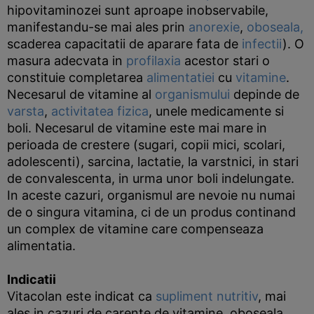
hipovitaminozei sunt aproape inobservabile,
manifestandu-se mai ales prin
anorexie
,
oboseala,
scaderea capacitatii de aparare fata de
infectii
). O
masura adecvata in
profilaxia
acestor stari o
constituie completarea
alimentatiei
cu
vitamine
.
Necesarul de vitamine al
organismului
depinde de
varsta
,
activitatea fizica
, unele medicamente si
boli. Necesarul de vitamine este mai mare in
perioada de crestere (sugari, copii mici, scolari,
adolescenti), sarcina, lactatie, la varstnici, in stari
de convalescenta, in urma unor boli indelungate.
In aceste cazuri, organismul are nevoie nu numai
de o singura vitamina, ci de un produs continand
un complex de vitamine care compenseaza
alimentatia.
Indicatii
Vitacolan este indicat ca
supliment nutritiv
, mai
ales in cazuri de carente de vitamine, oboseala,