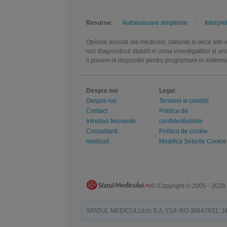
Resurse:
Autoevaluare simptome
Interpre
Opiniile avizate ale medicilor, sfaturile si orice alt
nici diagnosticul stabilit in urma investigatiilor si 
ii punem la dispozitie pentru programare in sistem
Despre noi
Legal
Despre noi
Termeni si conditii
Contact
Politica de
Intrebari frecvente
confidentialitate
Consultanti
Politica de cookie
medicali
Modifica Setarile Cookie
© Copyright © 2005 - 2026
SFATUL MEDICULUI.ro S.A, CUI: RO 38847631, J40/19