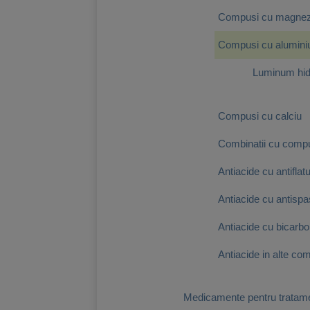
Compusi cu magnez
Compusi cu alumini
Luminum hid
Compusi cu calciu
Combinatii cu compus
Antiacide cu antiflat
Antiacide cu antispa
Antiacide cu bicarbo
Antiacide in alte com
Medicamente pentru tratamen