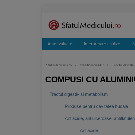
Autoevaluare
Interpretare analize
S
SfatulMedicului.ro
›
Clasificarea ATC
›
Tractul digesti
COMPUSI CU ALUMINI
Tractul digestiv si metabolism
Produse pentru cavitatea bucala
Antiacide, antiulceroase, antiflatulen
Antiacide