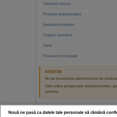
Sistemul nervos
Produse antiparazitare
Aparatul respirator
Organe sensitive
Varia
Produse homeopate
ATENTIE
Nu se recomanda administrarea de medicam
Cititi online prospectele medicamentelor, pen
adverse.
Nouă ne pasă ca datele tale personale să rămână confi