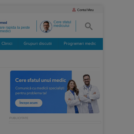
Contul Meu
Cere sfatul
medicului
re rapida la peste
medici
Clinici
Grupuri discutii
Programari medic