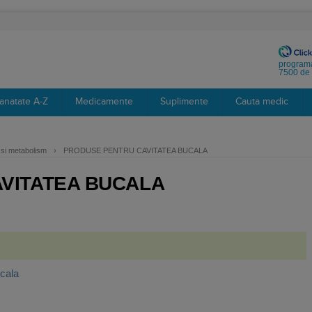
programa
7500 de 
anatate A-Z
Medicamente
Suplimente
Cauta medic
v si metabolism
›
PRODUSE PENTRU CAVITATEA BUCALA
VITATEA BUCALA
cala