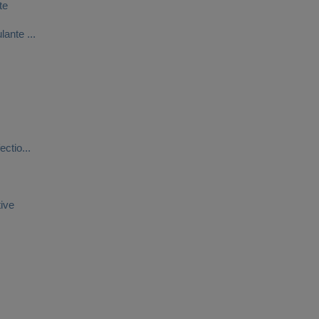
te
lante ...
ectio...
tive