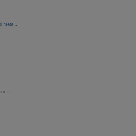
si meta...
orm...