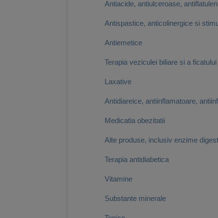
Antiacide, antiulceroase, antiflatulen
Antispastice, anticolinergice si stimu
Antiemetice
Terapia veziculei biliare si a ficatului
Laxative
Antidiareice, antiinflamatoare, antiinf
Medicatia obezitatii
Alte produse, inclusiv enzime diges
Terapia antidiabetica
Vitamine
Substante minerale
Tonice