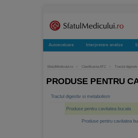
Autoevaluare
Interpretare analize
S
SfatulMedicului.ro
›
Clasificarea ATC
›
Tractul digesti
PRODUSE PENTRU CA
Tractul digestiv si metabolism
Produse pentru cavitatea bucala
Produse pentru cavitatea bu