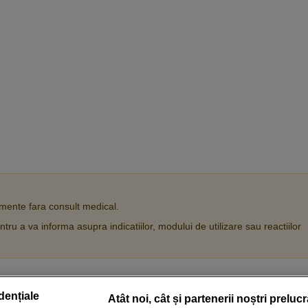
ente fara consult medical.
tru a va informa asupra indicatiilor, modului de utilizare sau reactiilor
dențiale
Atât noi, cât și partenerii noștri preluc