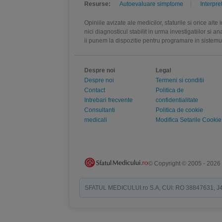
Resurse:
Autoevaluare simptome
Interpre
Opiniile avizate ale medicilor, sfaturile si orice alt
nici diagnosticul stabilit in urma investigatiilor si 
ii punem la dispozitie pentru programare in sistem
Despre noi
Legal
Despre noi
Termeni si conditii
Contact
Politica de
Intrebari frecvente
confidentialitate
Consultanti
Politica de cookie
medicali
Modifica Setarile Cookie
© Copyright © 2005 - 2026
SFATUL MEDICULUI.ro S.A, CUI: RO 38847631, J40/19