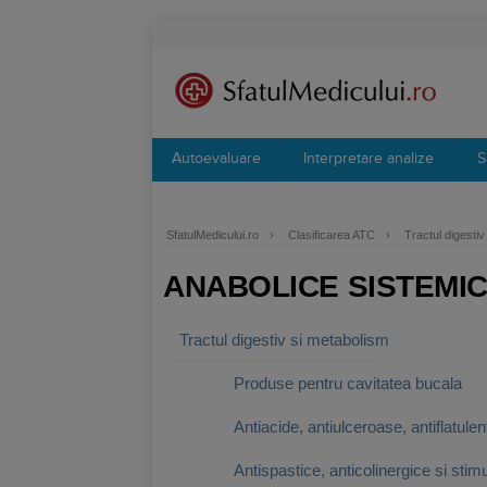
Autoevaluare
Interpretare analize
S
SfatulMedicului.ro
›
Clasificarea ATC
›
Tractul digesti
ANABOLICE SISTEMI
Tractul digestiv si metabolism
Produse pentru cavitatea bucala
Antiacide, antiulceroase, antiflatulen
Antispastice, anticolinergice si stimu