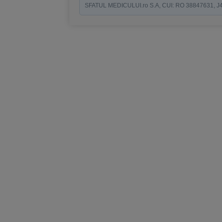
SFATUL MEDICULUI.ro S.A, CUI: RO 38847631, J40/19