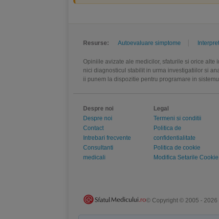
Resurse:
Autoevaluare simptome
Interpre
Opiniile avizate ale medicilor, sfaturile si orice alt
nici diagnosticul stabilit in urma investigatiilor si 
ii punem la dispozitie pentru programare in sistem
Despre noi
Legal
Despre noi
Termeni si conditii
Contact
Politica de
Intrebari frecvente
confidentialitate
Consultanti
Politica de cookie
medicali
Modifica Setarile Cookie
© Copyright © 2005 - 2026