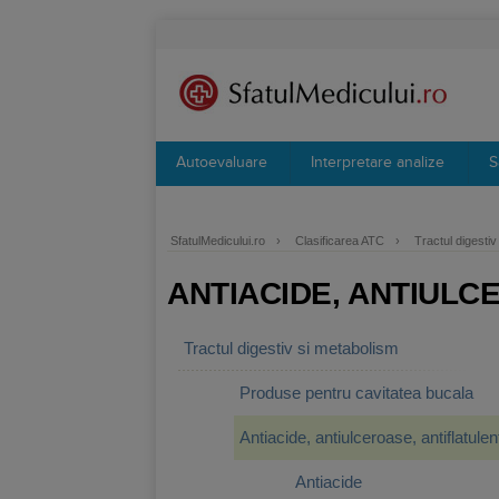
Autoevaluare
Interpretare analize
S
SfatulMedicului.ro
›
Clasificarea ATC
›
Tractul digesti
ANTIACIDE, ANTIULC
Tractul digestiv si metabolism
Produse pentru cavitatea bucala
Antiacide, antiulceroase, antiflatulen
Antiacide