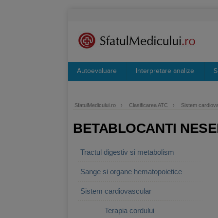
Autoevaluare
Interpretare analize
S
SfatulMedicului.ro
›
Clasificarea ATC
›
Sistem cardiov
BETABLOCANTI NESE
Tractul digestiv si metabolism
Sange si organe hematopoietice
Sistem cardiovascular
Terapia cordului