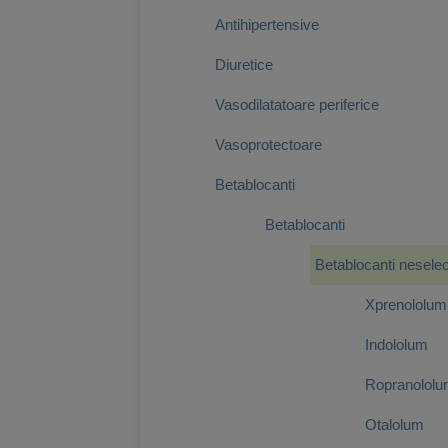
Antihipertensive
Diuretice
Vasodilatatoare periferice
Vasoprotectoare
Betablocanti
Betablocanti
Betablocanti neselec
Xprenololum
Indololum
Ropranolol
Otalolum