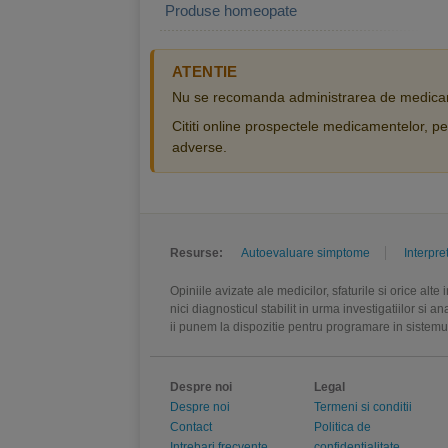
Produse homeopate
ATENTIE
Nu se recomanda administrarea de medicam
Cititi online prospectele medicamentelor, pen
adverse.
Resurse:
Autoevaluare simptome
Interpre
Opiniile avizate ale medicilor, sfaturile si orice alt
nici diagnosticul stabilit in urma investigatiilor si 
ii punem la dispozitie pentru programare in sistem
Despre noi
Legal
Despre noi
Termeni si conditii
Contact
Politica de
Intrebari frecvente
confidentialitate