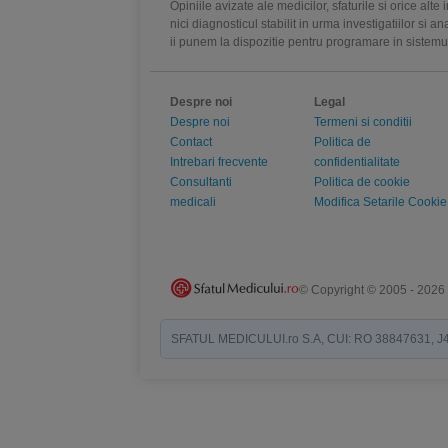
Opiniile avizate ale medicilor, sfaturile si orice alt
nici diagnosticul stabilit in urma investigatiilor si 
ii punem la dispozitie pentru programare in sistem
Despre noi
Legal
Despre noi
Termeni si conditii
Contact
Politica de
Intrebari frecvente
confidentialitate
Consultanti
Politica de cookie
medicali
Modifica Setarile Cookie
© Copyright © 2005 - 2026
SFATUL MEDICULUI.ro S.A, CUI: RO 38847631, J40/19