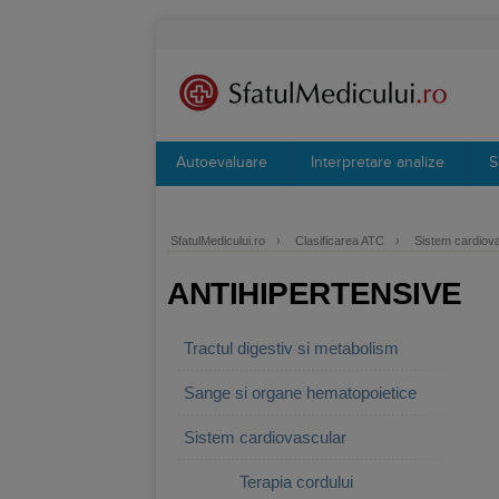
Autoevaluare
Interpretare analize
S
SfatulMedicului.ro
›
Clasificarea ATC
›
Sistem cardiov
ANTIHIPERTENSIVE
Tractul digestiv si metabolism
Sange si organe hematopoietice
Sistem cardiovascular
Terapia cordului