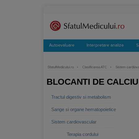
Autoevaluare
Interpretare analize
S
SfatulMedicului.ro
›
Clasificarea ATC
›
Sistem cardiov
BLOCANTI DE CALCIU
Tractul digestiv si metabolism
Sange si organe hematopoietice
Sistem cardiovascular
Terapia cordului