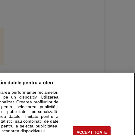
răm datele pentru a oferi:
Stiri medicale
urarea performanței reclamelor.
 pe un dispozitiv. Utilizarea
ucational. Ele nu pot substitui consultul medical direct si
onalizat. Crearea profilurilor de
a consultati fie medicul Dvs., fie unul dintre medicii pe care
 pentru selectarea publicității
u publicitate personalizată.
area datelor limitate pentru a
statistici sau combinații de date
e pentru a selecta publicitatea.
tru pacient
 scanarea dispozitivului.
ACCEPT TOATE