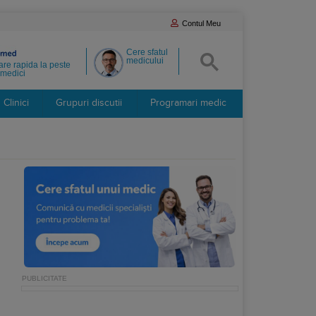
Contul Meu
Cere sfatul
medicului
re rapida la peste
medici
Clinici
Grupuri discutii
Programari medic