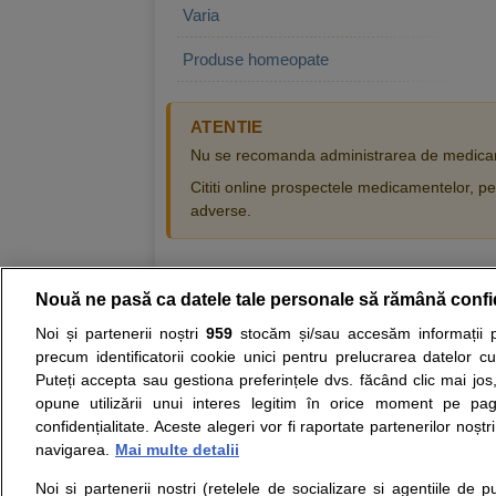
Varia
Produse homeopate
ATENTIE
Nu se recomanda administrarea de medicam
Cititi online prospectele medicamentelor, pen
adverse.
Nouă ne pasă ca datele tale personale să rămână confi
Resurse:
Autoevaluare simptome
Interpre
Noi și partenerii noștri
959
stocăm și/sau accesăm informații pe
precum identificatorii cookie unici pentru prelucrarea datelor c
Opiniile avizate ale medicilor, sfaturile si orice alt
Puteți accepta sau gestiona preferințele dvs. făcând clic mai jos,
nici diagnosticul stabilit in urma investigatiilor si 
opune utilizării unui interes legitim în orice moment pe pag
ii punem la dispozitie pentru programare in sistem
confidențialitate. Aceste alegeri vor fi raportate partenerilor noștr
navigarea.
Mai multe detalii
Despre noi
Legal
Noi si partenerii nostri (retelele de socializare si agentiile de p