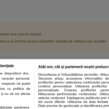
ente fara consult medical.
tru a va informa asupra indicatiilor, modului de utilizare sau reactiilor
dențiale
Atât noi, cât și partenerii noștri preluc
tare analize
Specialitati medicale
Boli si afectiuni
Calculatoare
 dispozitivul dvs.,
Dezvoltarea și îmbunătățirea serviciilor. Măs
u caracter personal.
Stocarea și/sau accesarea informațiilor de
e informatii despre sanatate disponibile pe sfatulmedicului.ro au scop informativ si ed
profilurilor pentru selectarea conținutului pers
 respectiv vă puteți
analizelor medicale. Va sfatuim, ca pe langa informatia primita pe sfatulmedicului.ro s
conținut personalizat. Utilizarea profilurilor
ina cu politica de
personalizate. Crearea profilurilor pentr
ul de programari la medic Clickmed.
i și nu vă vor afecta
Măsurarea performanței conținutului. Utiliz
selecta conținutul. Înțelegerea publicului prin 
din surse diferite. Utilizarea de date limitat
Drepturile consumatorului
Parteneri
Pen
Date precise de geolocație și identificarea prin
ublicitate partenere,