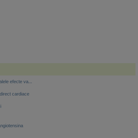
alele efecte va...
 direct cardiace
i
angiotensina