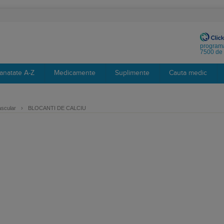
programa
7500 de 
anatate A-Z
Medicamente
Suplimente
Cauta medic
ascular
›
BLOCANTI DE CALCIU