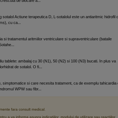
crescuta de blocare a...
talol Actiune terapeutica D, L-sotalolul este un antiaritmic hidrofil 
ms), cu ca...
ia si tratamentul aritmiilor ventriculare si supraventriculare (bataile
 Sotahe...
tablete: ambalaj cu 30 (N1), 50 (N2) si 100 (N3) bucati. In plus va
rhidrat de sotalol. O fi...
are, simptomatice si care necesita tratament, ca de exemplu tahicardia
sindromul WPW sau fibr...
ente fara consult medical.
tru a va informa asupra indicatiilor, modului de utilizare sau reactiilor