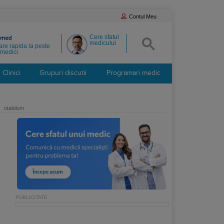
Contul Meu
Cere sfatul
medicului
re rapida la peste
medici
Clinici
Grupuri discutii
Programari medic
otalolum