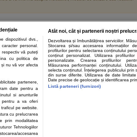
dențiale
Atât noi, cât și partenerii noștri preluc
tare analize
Specialitati medicale
Boli si afectiuni
Calculatoare
 dispozitivul dvs.,
Dezvoltarea și îmbunătățirea serviciilor. Măs
u caracter personal.
Stocarea și/sau accesarea informațiilor de
e informatii despre sanatate disponibile pe sfatulmedicului.ro au scop informativ si ed
profilurilor pentru selectarea conținutului pers
 respectiv vă puteți
analizelor medicale. Va sfatuim, ca pe langa informatia primita pe sfatulmedicului.ro s
conținut personalizat. Utilizarea profilurilor
ina cu politica de
personalizate. Crearea profilurilor pentr
ul de programari la medic Clickmed.
i și nu vă vor afecta
Măsurarea performanței conținutului. Utiliz
selecta conținutul. Înțelegerea publicului prin 
din surse diferite. Utilizarea de date limitat
Drepturile consumatorului
Parteneri
Pen
Date precise de geolocație și identificarea prin
ublicitate partenere,
Protectia consumatorilor -
Inscriere clinica
Cli
Listă parteneri (furnizori)
ucram date pentru a
ANPC
Creaza cont medic
Cau
nutul si anunturile
Solutionarea Alternativa a
Int
., pentru a va oferi
Litigiilor
Vid
 traficul pe website.
Parte din Grupul
Info consumator: 0800.080.999
Cli
atura cu prelucrarea
Formulare europene - CNAS
me
te prin modalitatea
Ministerul Sanatatii - ANMDM
uturor Tehnologiilor
a stocarea/accesarea