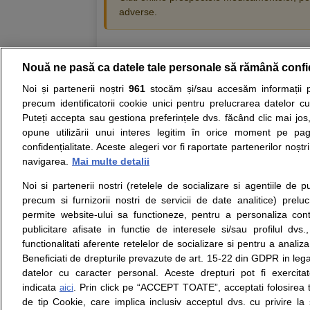
adverse.
Nouă ne pasă ca datele tale personale să rămână confi
Resurse:
Autoevaluare simptome
Interpre
Noi și partenerii noștri
961
stocăm și/sau accesăm informații pe
precum identificatorii cookie unici pentru prelucrarea datelor c
Opiniile avizate ale medicilor, sfaturile si orice alt
Puteți accepta sau gestiona preferințele dvs. făcând clic mai jos,
nici diagnosticul stabilit in urma investigatiilor si 
opune utilizării unui interes legitim în orice moment pe pag
ii punem la dispozitie pentru programare in sistem
confidențialitate. Aceste alegeri vor fi raportate partenerilor noștr
navigarea.
Mai multe detalii
Despre noi
Legal
Noi si partenerii nostri (retelele de socializare si agentiile de p
Despre noi
Termeni si conditii
precum si furnizorii nostri de servicii de date analitice) prel
Contact
Politica de
permite website-ului sa functioneze, pentru a personaliza conti
Intrebari frecvente
confidentialitate
publicitare afisate in functie de interesele si/sau profilul dvs
Consultanti
Politica de cookie
functionalitati aferente retelelor de socializare si pentru a analiza
medicali
Modifica Setarile Cookie
Beneficiati de drepturile prevazute de art. 15-22 din GDPR in leg
datelor cu caracter personal. Aceste drepturi pot fi exercita
indicata
. Prin click pe “ACCEPT TOATE”, acceptati folosirea t
aici
de tip Cookie, care implica inclusiv acceptul dvs. cu privire l
© Copyright © 2005 - 2026