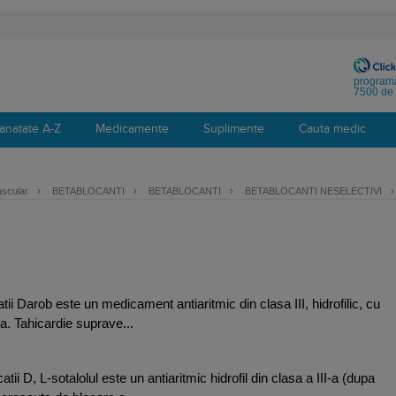
programa
7500 de 
anatate A-Z
Medicamente
Suplimente
Cauta medic
ascular
›
BETABLOCANTI
›
BETABLOCANTI
›
BETABLOCANTI NESELECTIVI
›
tii Darob este un medicament antiaritmic din clasa III, hidrofilic, cu
a. Tahicardie suprave...
tii D, L-sotalolul este un antiaritmic hidrofil din clasa a III-a (dupa