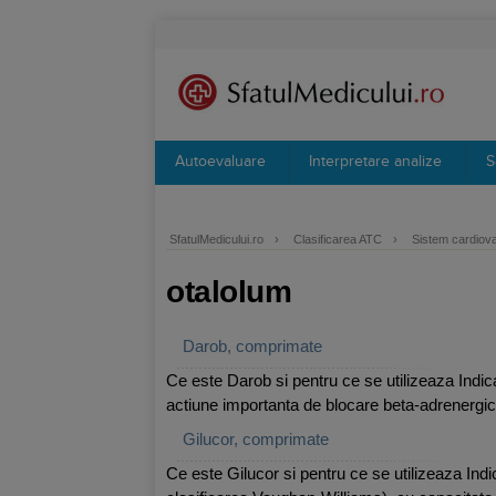
Autoevaluare
Interpretare analize
S
SfatulMedicului.ro
›
Clasificarea ATC
›
Sistem cardiov
otalolum
Darob, comprimate
Ce este Darob si pentru ce se utilizeaza Indica
actiune importanta de blocare beta-adrenergic
Gilucor, comprimate
Ce este Gilucor si pentru ce se utilizeaza Indica