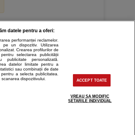
răm datele pentru a oferi:
Stiri medicale
urarea performanței reclamelor.
 pe un dispozitiv. Utilizarea
ucational. Ele nu pot substitui consultul medical direct si
onalizat. Crearea profilurilor de
a consultati fie medicul Dvs., fie unul dintre medicii pe care
 pentru selectarea publicității
u publicitate personalizată.
area datelor limitate pentru a
statistici sau combinații de date
e pentru a selecta publicitatea.
tru pacient
 scanarea dispozitivului.
ACCEPT TOATE
nici si cabinete
ta medic
reaba un medic
VREAU SA MODIFIC
support@sfatulmedicului.ro
SETARILE INDIVIDUAL
eoConsult
0374 109 268
ckmed - programari
dic