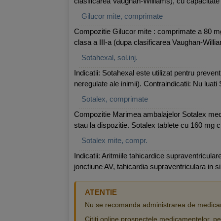
clasificarea Vaughan-Williams), cu capacitate 
Gilucor mite, comprimate
Compozitie Gilucor mite : comprimate a 80 mg so
clasa a III-a (dupa clasificarea Vaughan-Willia
Sotahexal, sol.inj.
Indicatii: Sotahexal este utilizat pentru prevent
neregulate ale inimii). Contraindicatii: Nu luati
Sotalex, comprimate
Compozitie Marimea ambalajelor Sotalex mediu 
stau la dispozitie. Sotalex tablete cu 160 mg clo
Sotalex mite, compr.
Indicatii: Aritmiile tahicardice supraventricul
jonctiune AV, tahicardia supraventriculara in 
ATENTIE
Nu se recomanda administrarea de medicam
Cititi online prospectele medicamentelor, pen