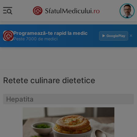
Programează-te rapid la medic
×
▶ GooglePlay
Peste 7000 de medici
Retete culinare dietetice
Hepatita