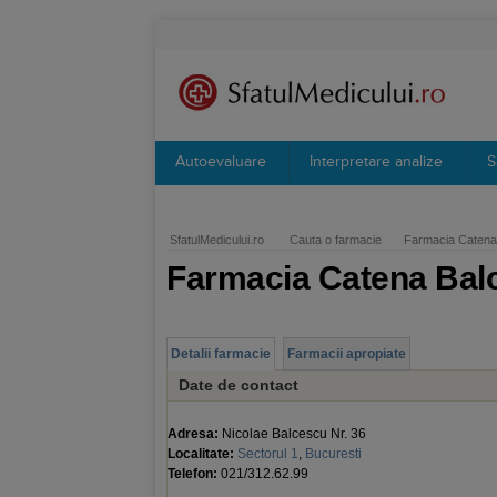
Autoevaluare
Interpretare analize
S
SfatulMedicului.ro
Cauta o farmacie
Farmacia Catena
Farmacia Catena Bal
Detalii farmacie
Farmacii apropiate
Date de contact
Adresa:
Nicolae Balcescu Nr. 36
Localitate:
Sectorul 1
,
Bucuresti
Telefon:
021/312.62.99