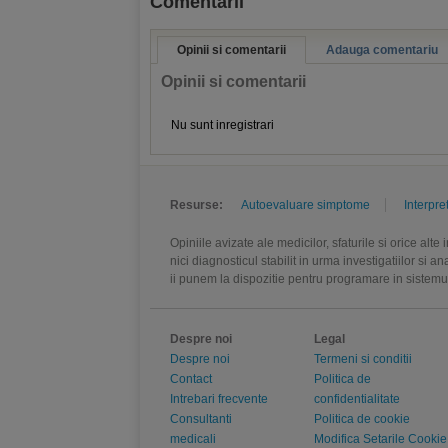
Comentarii
Opinii si comentarii
Adauga comentariu
Opinii si comentarii
Nu sunt inregistrari
Resurse:
Autoevaluare simptome
Interpre
Opiniile avizate ale medicilor, sfaturile si orice alt
nici diagnosticul stabilit in urma investigatiilor si 
ii punem la dispozitie pentru programare in sistem
Despre noi
Legal
Despre noi
Termeni si conditii
Contact
Politica de
Intrebari frecvente
confidentialitate
Consultanti
Politica de cookie
medicali
Modifica Setarile Cookie