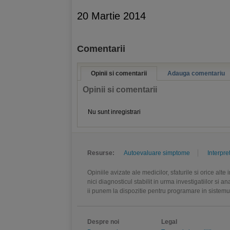
20 Martie 2014
Comentarii
Opinii si comentarii
Adauga comentariu
Opinii si comentarii
Nu sunt inregistrari
Resurse:
Autoevaluare simptome
Interpre
Opiniile avizate ale medicilor, sfaturile si orice alt
nici diagnosticul stabilit in urma investigatiilor si 
ii punem la dispozitie pentru programare in sistem
Despre noi
Legal