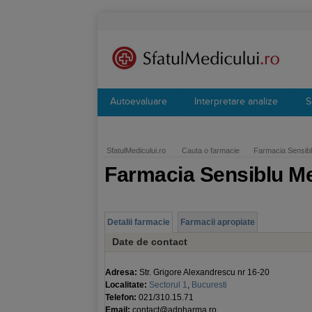
Autoevaluare
Interpretare analize
S
SfatulMedicului.ro
Cauta o farmacie
Farmacia Sensib
Farmacia Sensiblu M
Detalii farmacie
Farmacii apropiate
Date de contact
Adresa:
Str. Grigore Alexandrescu nr 16-20
Localitate:
Sectorul 1
,
Bucuresti
Telefon:
021/310.15.71
Email:
contact@adpharma.ro