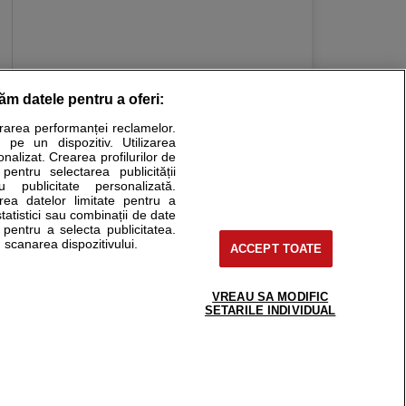
răm datele pentru a oferi:
Stiri medicale
urarea performanței reclamelor.
 pe un dispozitiv. Utilizarea
ucational. Ele nu pot substitui consultul medical direct si
onalizat. Crearea profilurilor de
a consultati fie medicul Dvs., fie unul dintre medicii pe care
 pentru selectarea publicității
u publicitate personalizată.
area datelor limitate pentru a
statistici sau combinații de date
e pentru a selecta publicitatea.
tru pacient
 scanarea dispozitivului.
ACCEPT TOATE
nici si cabinete
ta medic
reaba un medic
VREAU SA MODIFIC
support@sfatulmedicului.ro
SETARILE INDIVIDUAL
eoConsult
0374 109 268
ckmed - programari
dic