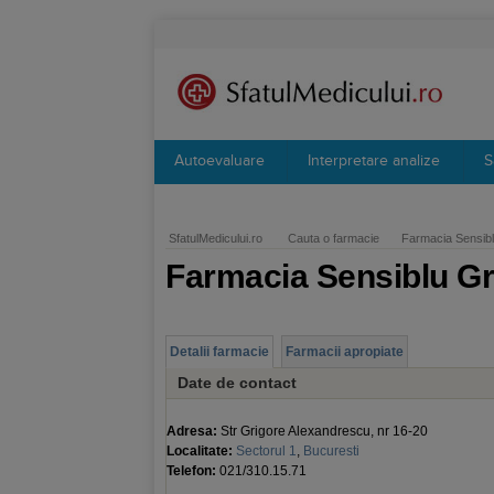
Autoevaluare
Interpretare analize
S
SfatulMedicului.ro
Cauta o farmacie
Farmacia Sensibl
Farmacia Sensiblu G
Detalii farmacie
Farmacii apropiate
Date de contact
Adresa:
Str Grigore Alexandrescu, nr 16-20
Localitate:
Sectorul 1
,
Bucuresti
Telefon:
021/310.15.71