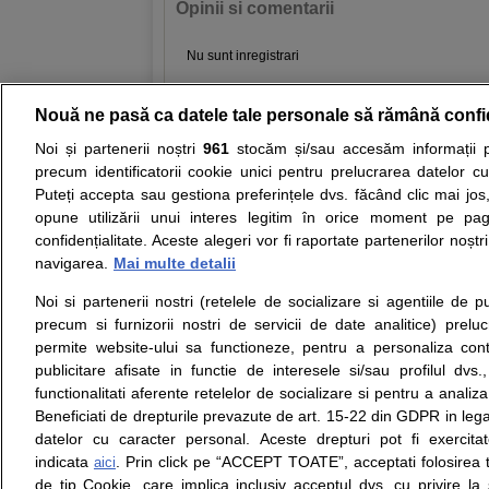
Opinii si comentarii
Nu sunt inregistrari
Nouă ne pasă ca datele tale personale să rămână confi
Resurse:
Autoevaluare simptome
Interpre
Noi și partenerii noștri
961
stocăm și/sau accesăm informații pe
precum identificatorii cookie unici pentru prelucrarea datelor c
Opiniile avizate ale medicilor, sfaturile si orice alt
Puteți accepta sau gestiona preferințele dvs. făcând clic mai jos,
nici diagnosticul stabilit in urma investigatiilor si 
opune utilizării unui interes legitim în orice moment pe pag
ii punem la dispozitie pentru programare in sistem
confidențialitate. Aceste alegeri vor fi raportate partenerilor noștr
navigarea.
Mai multe detalii
Despre noi
Legal
Noi si partenerii nostri (retelele de socializare si agentiile de p
Despre noi
Termeni si conditii
precum si furnizorii nostri de servicii de date analitice) prel
Contact
Politica de
permite website-ului sa functioneze, pentru a personaliza conti
Intrebari frecvente
confidentialitate
publicitare afisate in functie de interesele si/sau profilul dvs
Consultanti
Politica de cookie
functionalitati aferente retelelor de socializare si pentru a analiza
medicali
Modifica Setarile Cookie
Beneficiati de drepturile prevazute de art. 15-22 din GDPR in leg
datelor cu caracter personal. Aceste drepturi pot fi exercita
indicata
. Prin click pe “ACCEPT TOATE”, acceptati folosirea t
aici
de tip Cookie, care implica inclusiv acceptul dvs. cu privire l