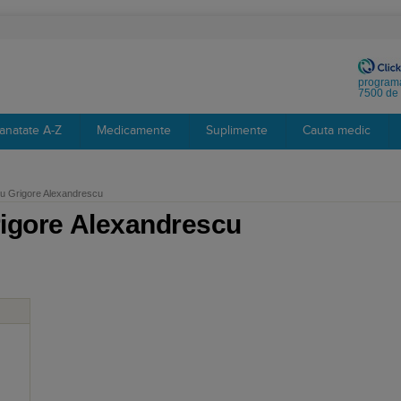
programa
7500 de 
anatate A-Z
Medicamente
Suplimente
Cauta medic
u Grigore Alexandrescu
rigore Alexandrescu