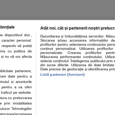
dențiale
Atât noi, cât și partenerii noștri preluc
tare analize
Specialitati medicale
Boli si afectiuni
Calculatoare
 dispozitivul dvs.,
Dezvoltarea și îmbunătățirea serviciilor. Măs
u caracter personal.
Stocarea și/sau accesarea informațiilor de
e informatii despre sanatate disponibile pe sfatulmedicului.ro au scop informativ si ed
profilurilor pentru selectarea conținutului pers
 respectiv vă puteți
analizelor medicale. Va sfatuim, ca pe langa informatia primita pe sfatulmedicului.ro s
conținut personalizat. Utilizarea profilurilor
ina cu politica de
personalizate. Crearea profilurilor pentr
ul de programari la medic Clickmed.
i și nu vă vor afecta
Măsurarea performanței conținutului. Utiliz
selecta conținutul. Înțelegerea publicului prin 
din surse diferite. Utilizarea de date limitat
Drepturile consumatorului
Parteneri
Pen
Date precise de geolocație și identificarea prin
ublicitate partenere,
Protectia consumatorilor -
Inscriere clinica
Cli
Listă parteneri (furnizori)
ucram date pentru a
ANPC
Creaza cont medic
Cau
nutul si anunturile
Solutionarea Alternativa a
Int
., pentru a va oferi
Litigiilor
Vid
 traficul pe website.
Parte din Grupul
Info consumator: 0800.080.999
Cli
atura cu prelucrarea
Formulare europene - CNAS
me
te prin modalitatea
Ministerul Sanatatii - ANMDM
uturor Tehnologiilor
a stocarea/accesarea