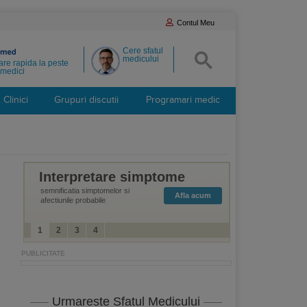
Contul Meu
Cere sfatul
medicului
re rapida la peste
medici
Clinici
Grupuri discutii
Programari medic
Interpretare simptome
semnificatia simptomelor si
Afla acum
afectiunile probabile
1
2
3
4
Urmareste Sfatul Medicului