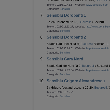
Soseaua Bucuresti - Ploiesti nr. 44A,
Bucuresti
/
Telefon:
021/319.42.57
, Website:
www.sensiblu.com
Categoria:
Sensiblu
7.
Sensiblu Dorobanti 1
Calea Dorobanti Nr. 65,
Bucuresti
/ Sectorul 1
Telefon:
021/211.11.27
, Website:
http://www.sensiblu
Categoria:
Sensiblu
8.
Sensiblu Dorobanti 2
Strada Radu Beller Nr. 6,
Bucuresti
/ Sectorul 1
Telefon:
021/233.89.61
, Website:
http://www.sensiblu
Categoria:
Sensiblu
9.
Sensiblu Gara Nord
Strada Garii de Nord Nr 2,
Bucuresti
/ Sectorul 
Telefon:
021/212.72.54
, Website:
http://www.sensiblu
Categoria:
Sensiblu
10.
Sensiblu Grigore Alexandrescu
Str Grigore Alexandrescu, nr 16-20,
Bucuresti
/ 
Telefon:
021/310.15.71
,
Categoria:
Sensiblu