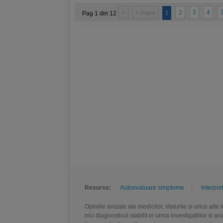
«
« inapoi
2
3
4
1
Pag 1 din 12
Resurse:
Autoevaluare simptome
Interpre
Opiniile avizate ale medicilor, sfaturile si orice alt
nici diagnosticul stabilit in urma investigatiilor si 