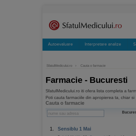
Autoevaluare
Interpretare analize
S
SfatulMedicului.ro
›
Cauta o farmacie
Farmacie - Bucuresti
SfatulMedicului.ro iti ofera lista completa a far
Poti cauta farmaciile din apropierea ta, chiar s
Cauta o farmacie
Bucur
1.
Sensiblu 1 Mai