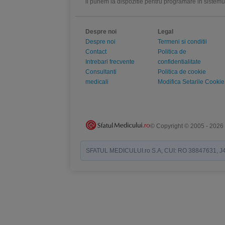
ii punem la dispozitie pentru programare in sistem
Despre noi
Legal
Despre noi
Termeni si conditii
Contact
Politica de
Intrebari frecvente
confidentialitate
Consultanti
Politica de cookie
medicali
Modifica Setarile Cookie
© Copyright © 2005 - 2026
SFATUL MEDICULUI.ro S.A, CUI: RO 38847631, J40/19