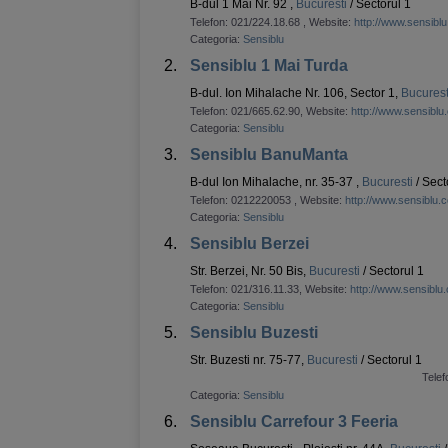
B-dul 1 Mai Nr. 92 ,
Bucuresti
/ Sectorul 1
Telefon:
021/224.18.68
, Website:
http://www.sensibl
Categoria:
Sensiblu
2.
Sensiblu 1 Mai Turda
B-dul. Ion Mihalache Nr. 106, Sector 1,
Bucurest
Telefon:
021/665.62.90
, Website:
http://www.sensiblu
Categoria:
Sensiblu
3.
Sensiblu BanuManta
B-dul Ion Mihalache, nr. 35-37 ,
Bucuresti
/ Sect
Telefon:
0212220053
, Website:
http://www.sensiblu.
Categoria:
Sensiblu
4.
Sensiblu Berzei
Str. Berzei, Nr. 50 Bis,
Bucuresti
/ Sectorul 1
Telefon:
021/316.11.33
, Website:
http://www.sensiblu
Categoria:
Sensiblu
5.
Sensiblu Buzesti
Str. Buzesti nr. 75-77,
Bucuresti
/ Sectorul 1
Telef
Categoria:
Sensiblu
6.
Sensiblu Carrefour 3 Feeria