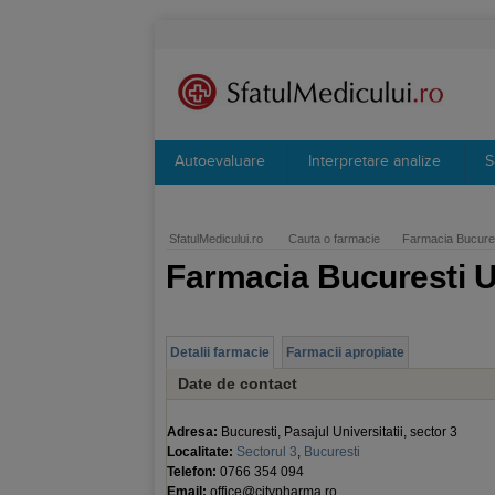
Autoevaluare
Interpretare analize
S
SfatulMedicului.ro
Cauta o farmacie
Farmacia Bucures
Farmacia Bucuresti U
Detalii farmacie
Farmacii apropiate
Date de contact
Adresa:
Bucuresti, Pasajul Universitatii, sector 3
Localitate:
Sectorul 3
,
Bucuresti
Telefon:
0766 354 094
Email:
office@citypharma.ro