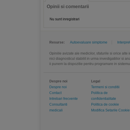
Opinii si comentarii
Nu sunt inregistrari
Resurse:
Autoevaluare simptome
Interpre
Opiniile avizate ale medicilor, sfaturile si orice alt
nici diagnosticul stabilit in urma investigatiilor si 
ii punem la dispozitie pentru programare in sistem
Despre noi
Legal
Despre noi
Termeni si conditii
Contact
Politica de
Intrebari frecvente
confidentialitate
Consultanti
Politica de cookie
medicali
Modifica Setarile Cookie