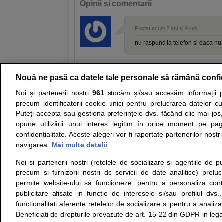
Opinii si comentarii
Postat acum 2 ani si 9 luni
nu raspund la telefon si daca nu e
Nouă ne pasă ca datele tale personale să rămână confi
Resurse:
Autoevaluare simptome
Interpre
Noi și partenerii noștri
961
stocăm și/sau accesăm informații pe
precum identificatorii cookie unici pentru prelucrarea datelor c
Opiniile avizate ale medicilor, sfaturile si orice alt
Puteți accepta sau gestiona preferințele dvs. făcând clic mai jos,
nici diagnosticul stabilit in urma investigatiilor si 
opune utilizării unui interes legitim în orice moment pe pag
ii punem la dispozitie pentru programare in sistem
confidențialitate. Aceste alegeri vor fi raportate partenerilor noștr
navigarea.
Mai multe detalii
Despre noi
Legal
Noi si partenerii nostri (retelele de socializare si agentiile de p
Despre noi
Termeni si conditii
precum si furnizorii nostri de servicii de date analitice) prel
Contact
Politica de
permite website-ului sa functioneze, pentru a personaliza conti
Intrebari frecvente
confidentialitate
publicitare afisate in functie de interesele si/sau profilul dvs
Consultanti
Politica de cookie
functionalitati aferente retelelor de socializare si pentru a analiza
medicali
Modifica Setarile Cookie
Beneficiati de drepturile prevazute de art. 15-22 din GDPR in leg