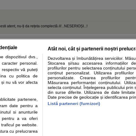
sti atent, nu-ți da rețeta complectă ///...NESERIOȘI...!
dențiale
Atât noi, cât și partenerii noștri preluc
tare analize
Specialitati medicale
Boli si afectiuni
Calculatoare
 dispozitivul dvs.,
Dezvoltarea și îmbunătățirea serviciilor. Măs
u caracter personal.
Stocarea și/sau accesarea informațiilor de
e informatii despre sanatate disponibile pe sfatulmedicului.ro au scop informativ si ed
profilurilor pentru selectarea conținutului pers
 respectiv vă puteți
analizelor medicale. Va sfatuim, ca pe langa informatia primita pe sfatulmedicului.ro s
conținut personalizat. Utilizarea profilurilor
ina cu politica de
personalizate. Crearea profilurilor pentr
ul de programari la medic Clickmed.
i și nu vă vor afecta
Măsurarea performanței conținutului. Utiliz
selecta conținutul. Înțelegerea publicului prin 
din surse diferite. Utilizarea de date limitat
Drepturile consumatorului
Parteneri
Pen
Date precise de geolocație și identificarea prin
ublicitate partenere,
Protectia consumatorilor -
Inscriere clinica
Cli
Listă parteneri (furnizori)
ucram date pentru a
ANPC
Creaza cont medic
Cau
nutul si anunturile
Solutionarea Alternativa a
Int
., pentru a va oferi
Litigiilor
Vid
 traficul pe website.
Parte din Grupul
Info consumator: 0800.080.999
Cli
atura cu prelucrarea
Formulare europene - CNAS
me