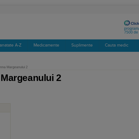
programa
7500 de 
anatate A-Z
Medicamente
Suplimente
Cauta medic
nna Margeanului 2
 Margeanului 2