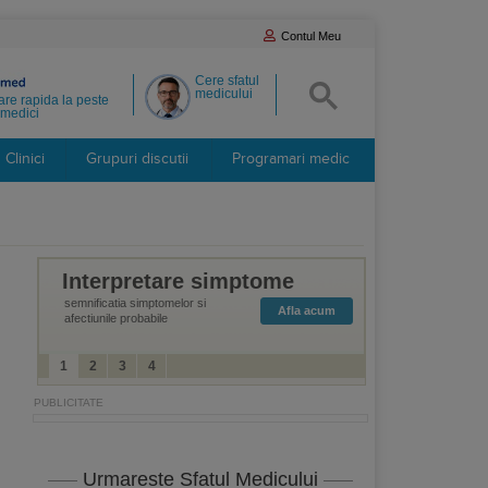
Contul Meu
Cere sfatul
medicului
re rapida la peste
medici
Clinici
Grupuri discutii
Programari medic
Interpretare simptome
semnificatia simptomelor si
Afla acum
afectiunile probabile
1
2
3
4
Urmareste Sfatul Medicului