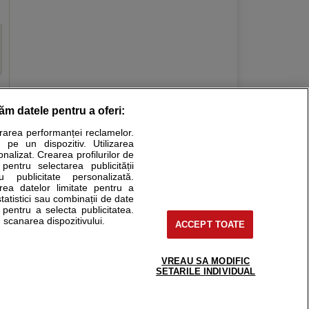
răm datele pentru a oferi:
Stiri medicale
urarea performanței reclamelor.
 pe un dispozitiv. Utilizarea
ucational. Ele nu pot substitui consultul medical direct si
onalizat. Crearea profilurilor de
a consultati fie medicul Dvs., fie unul dintre medicii pe care
 pentru selectarea publicității
u publicitate personalizată.
area datelor limitate pentru a
statistici sau combinații de date
e pentru a selecta publicitatea.
tru pacient
 scanarea dispozitivului.
ACCEPT TOATE
nici si cabinete
ta medic
reaba un medic
VREAU SA MODIFIC
support@sfatulmedicului.ro
SETARILE INDIVIDUAL
eoConsult
0374 109 268
ckmed - programari
dic