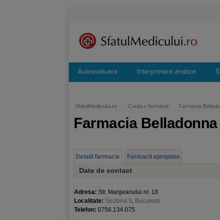
Autoevaluare
Interpretare analize
S
SfatulMedicului.ro
Cauta o farmacie
Farmacia Bellado
Farmacia Belladonna
Detalii farmacie
Farmacii apropiate
Date de contact
Adresa:
Str. Margeanului nr. 18
Localitate:
Sectorul 5
,
Bucuresti
Telefon:
0756.134.075