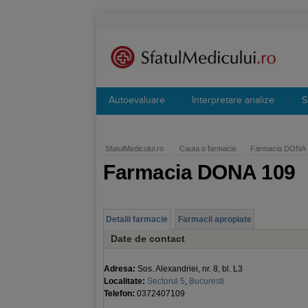
Autoevaluare
Interpretare analize
S
SfatulMedicului.ro
Cauta o farmacie
Farmacia DONA 
Farmacia DONA 109
Detalii farmacie
Farmacii apropiate
Date de contact
Adresa:
Sos. Alexandriei, nr. 8, bl. L3
Localitate:
Sectorul 5
,
Bucuresti
Telefon:
0372407109