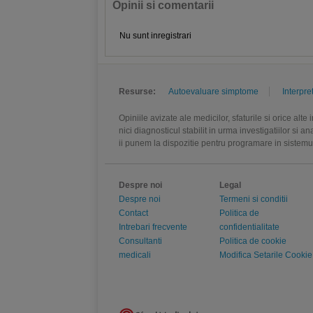
Opinii si comentarii
Nu sunt inregistrari
Resurse:
Autoevaluare simptome
Interpre
Opiniile avizate ale medicilor, sfaturile si orice alt
nici diagnosticul stabilit in urma investigatiilor si 
ii punem la dispozitie pentru programare in sistem
Despre noi
Legal
Despre noi
Termeni si conditii
Contact
Politica de
Intrebari frecvente
confidentialitate
Consultanti
Politica de cookie
medicali
Modifica Setarile Cookie