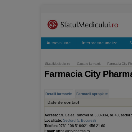
Autoevaluare
Interpretare analize
S
SfatulMedicului.ro
Cauta o farmacie
Farmacia City P
Farmacia City Pharm
Detalii farmacie
Farmacii apropiate
Date de contact
Adresa:
Str. Calea Rahovei nr. 330-334, bl. 43, sector 
Localitate:
Sectorul 5
,
Bucuresti
Telefon:
0761 106 516/021.456.21.60
Email:
office@citypharma.ro