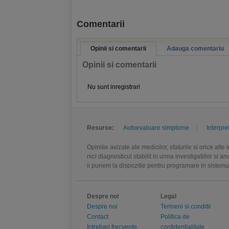
Comentarii
Opinii si comentarii
Adauga comentariu
Opinii si comentarii
Nu sunt inregistrari
Resurse:
Autoevaluare simptome
Interpre
Opiniile avizate ale medicilor, sfaturile si orice alt
nici diagnosticul stabilit in urma investigatiilor si 
ii punem la dispozitie pentru programare in sistem
Despre noi
Legal
Despre noi
Termeni si conditii
Contact
Politica de
Intrebari frecvente
confidentialitate