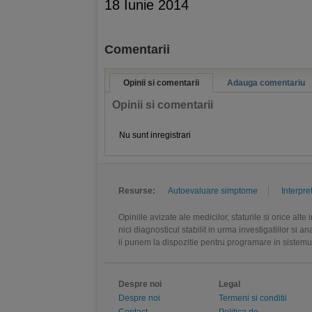
18 Iunie 2014
Comentarii
Opinii si comentarii
Adauga comentariu
Opinii si comentarii
Nu sunt inregistrari
Resurse:
Autoevaluare simptome
Interpre
Opiniile avizate ale medicilor, sfaturile si orice alt
nici diagnosticul stabilit in urma investigatiilor si 
ii punem la dispozitie pentru programare in sistem
Despre noi
Legal
Despre noi
Termeni si conditii