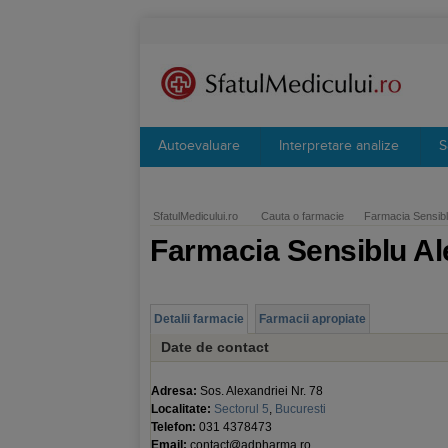
Autoevaluare
Interpretare analize
S
SfatulMedicului.ro
Cauta o farmacie
Farmacia Sensibl
Farmacia Sensiblu Al
Detalii farmacie
Farmacii apropiate
Date de contact
Adresa:
Sos. Alexandriei Nr. 78
Localitate:
Sectorul 5
,
Bucuresti
Telefon:
031 4378473
Email:
contact@adpharma.ro