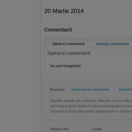
20 Martie 2014
Comentarii
Opinii si comentarii
Adauga comentariu
Opinii si comentarii
Nu sunt inregistrari
Resurse:
Autoevaluare simptome
Interpre
Opiniile avizate ale medicilor, sfaturile si orice alt
nici diagnosticul stabilit in urma investigatiilor si 
ii punem la dispozitie pentru programare in sistem
Despre noi
Legal