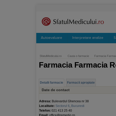
Autoevaluare
Interpretare analize
S
SfatulMedicului.ro
Cauta o farmacie
Farmacia Farma
Farmacia Farmacia 
Detalii farmacie
Farmacii apropiate
Date de contact
Adresa:
Bulevardul Ghencea nr 38
Localitate:
Sectorul 6
,
Bucuresti
Telefon:
021 413 25 40
Email:
office@remedio.ro