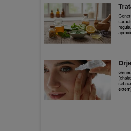
Trat
Genera
caract
regula,
aproxi
Orje
General
(chalaz
sebace
extern)