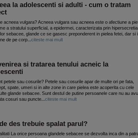
ea la adolescenti si adulti - cum o tratam
ect
e acneea vulgara? Acneea vulgara sau acneea este o afectiune a pieli
me a stratului superficial, a epidermei, caracterizata prin hipersecretia
lor sebacee, glande ce se gasesc preponderent in pielea fetei, dar si 
one de pe corp...
citeste mai mult
enirea si tratarea tenului acneic la
escenti
t petele sau cosurile? Petele sau cosurile apar de multe ori pe fata,
ept, spate, umeri si in alte zone in care pielea este acoperita cu cele
lte glande sebacee. Sunt destul de putine persoanele care nu au avu
ta cosuri sau puncte...
citeste mai mult
de des trebuie spalat parul?
litati La orice persoana glandele sebacee se dezvolta inca din a patr