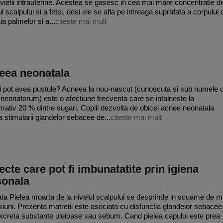
 vietii intrauterine. Acestea se gasesc in cea mai mare concentratie d
l scalpului si a fetei, desi ele se afla pe intreaga suprafata a corpului 
ia palmelor si a...
citeste mai mult
eea neonatala
i pot avea pustule? Acneea la nou-nascut (cunoscuta si sub numele 
neonatorum) este o afectiune frecventa care se intalneste la
mativ 20 % dintre sugari. Copiii dezvolta de obicei acnee neonatala
ta stimularii glandelor sebacee de...
citeste mai mult
cte care pot fi imbunatatite prin igiena
sonala
ta Pielea moarta de la nivelul scalpului se desprinde in scuame de mi
iuni. Prezenta matretii este asociata cu disfunctia glandelor sebacee
xcreta substante uleioase sau sebum. Cand pielea capului este prea