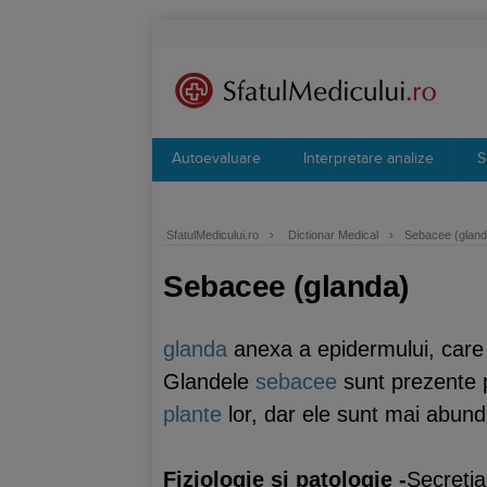
Autoevaluare
Interpretare analize
S
SfatulMedicului.ro
›
Dictionar Medical
›
Sebacee (gland
Sebacee (glanda)
glanda
anexa a epidermului, care
Glandele
sebacee
sunt prezente 
plante
lor, dar ele sunt mai abund
Fiziologie si patologie
-
Secreti