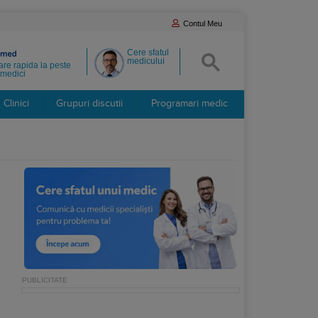
Contul Meu
Cere sfatul
medicului
re rapida la peste
medici
Clinici
Grupuri discutii
Programari medic