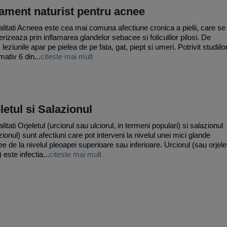
ament naturist pentru acnee
litati Acneea este cea mai comuna afectiune cronica a pielii, care se
erizeaza prin inflamarea glandelor sebacee si foliculilor pilosi. De
 leziunile apar pe pielea de pe fata, gat, piept si umeri. Potrivit studiilor
mativ 6 din...
citeste mai mult
letul si Salazionul
itati Orjeletul (urciorul sau ulciorul, in termeni populari) si salazionul
ionul) sunt afectiuni care pot interveni la nivelul unei mici glande
e de la nivelul pleoapei superioare sau inferioare. Urciorul (sau orjele
 este infectia...
citeste mai mult