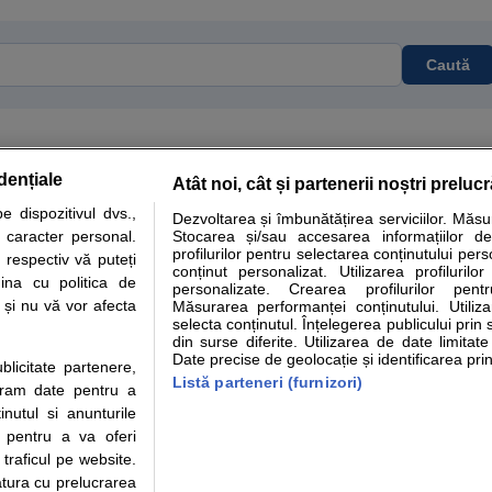
Caută
dențiale
Atât noi, cât și partenerii noștri preluc
tare analize
Specialitati medicale
Boli si afectiuni
Calculatoare
 dispozitivul dvs.,
Dezvoltarea și îmbunătățirea serviciilor. Măs
u caracter personal.
Stocarea și/sau accesarea informațiilor de
e informatii despre sanatate disponibile pe sfatulmedicului.ro au scop informativ si ed
profilurilor pentru selectarea conținutului pers
 respectiv vă puteți
analizelor medicale. Va sfatuim, ca pe langa informatia primita pe sfatulmedicului.ro s
conținut personalizat. Utilizarea profilurilor
ina cu politica de
personalizate. Crearea profilurilor pentr
ul de programari la medic Clickmed.
i și nu vă vor afecta
Măsurarea performanței conținutului. Utiliz
selecta conținutul. Înțelegerea publicului prin 
din surse diferite. Utilizarea de date limitat
Drepturile consumatorului
Parteneri
Pen
Date precise de geolocație și identificarea prin
ublicitate partenere,
Protectia consumatorilor -
Inscriere clinica
Cli
Listă parteneri (furnizori)
ucram date pentru a
ANPC
Creaza cont medic
Cau
nutul si anunturile
Solutionarea Alternativa a
Int
., pentru a va oferi
Litigiilor
Vid
 traficul pe website.
Parte din Grupul
Info consumator: 0800.080.999
Cli
atura cu prelucrarea
Formulare europene - CNAS
me