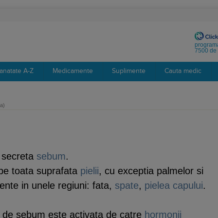
programa
7500 de 
anatate A-Z
Medicamente
Suplimente
Cauta medic
a)
 secreta
sebum
.
pe toata suprafata
pielii
, cu exceptia palmelor si
ente in unele regiuni: fata,
spate
,
pielea capului
.
a de sebum este activata de catre
hormonii