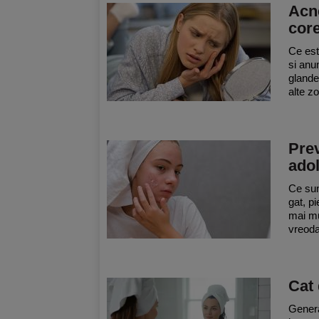
Acne
cor
Ce est
si anu
glande
alte z
Prev
adol
Ce sun
gat, pi
mai mu
vreoda
Cat 
Genera