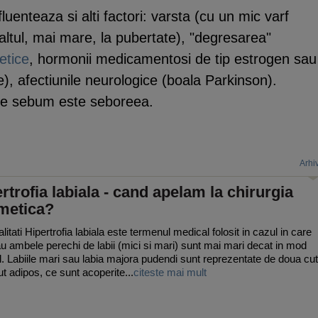
fluenteaza si alti factori: varsta (cu un mic varf
 altul, mai mare, la pubertate), "degresarea"
etice
, hormonii medicamentosi de tip estrogen sau
), afectiunile neurologice (boala Parkinson).
 de sebum este seboreea.
Arhi
rtrofia labiala - cand apelam la chirurgia
metica?
itati Hipertrofia labiala este termenul medical folosit in cazul in care
u ambele perechi de labii (mici si mari) sunt mai mari decat in mod
. Labiile mari sau labia majora pudendi sunt reprezentate de doua cu
ut adipos, ce sunt acoperite...
citeste mai mult