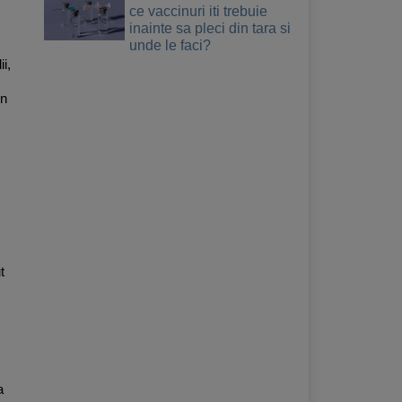
ce vaccinuri iti trebuie
inainte sa pleci din tara si
unde le faci?
i,
in
t
a