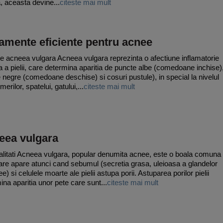
, aceasta devine...
citeste mai mult
amente eficiente pentru acnee
e acneea vulgara Acneea vulgara reprezinta o afectiune inflamatorie
a a pielii, care determina aparitia de puncte albe (comedoane inchise)
 negre (comedoane deschise) si cosuri pustule), in special la nivelul
umerilor, spatelui, gatului,...
citeste mai mult
eea vulgara
litati Acneea vulgara, popular denumita acnee, este o boala comuna
 care apare atunci cand sebumul (secretia grasa, uleioasa a glandelor
) si celulele moarte ale pielii astupa porii. Astuparea porilor pielii
ina aparitia unor pete care sunt...
citeste mai mult