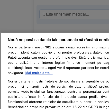
Nouă ne pasă ca datele tale personale să rămână confi
Resurse:
Autoevaluare simptome
Interpre
Noi și partenerii noștri
961
stocăm și/sau accesăm informații pe
precum identificatorii cookie unici pentru prelucrarea datelor c
Opiniile avizate ale medicilor, sfaturile si orice alt
Puteți accepta sau gestiona preferințele dvs. făcând clic mai jos,
nici diagnosticul stabilit in urma investigatiilor si 
opune utilizării unui interes legitim în orice moment pe pag
ii punem la dispozitie pentru programare in sistem
confidențialitate. Aceste alegeri vor fi raportate partenerilor noștr
navigarea.
Mai multe detalii
Despre noi
Legal
Noi si partenerii nostri (retelele de socializare si agentiile de p
Despre noi
Termeni si conditii
precum si furnizorii nostri de servicii de date analitice) prel
Contact
Politica de
permite website-ului sa functioneze, pentru a personaliza conti
Intrebari frecvente
confidentialitate
publicitare afisate in functie de interesele si/sau profilul dvs
Consultanti
Politica de cookie
functionalitati aferente retelelor de socializare si pentru a analiza
medicali
Modifica Setarile Cookie
Beneficiati de drepturile prevazute de art. 15-22 din GDPR in leg