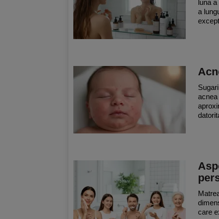
luna a
a lungu
except
Acn
Sugari
acnea 
aproxi
datori
Aspe
per
Matrea
dimens
care e