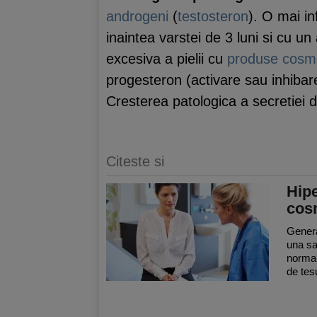
androgeni
(
testosteron
). O mai in
inaintea varstei de 3 luni si cu un
excesiva a pielii cu
produse cosm
progesteron (activare sau inhibare
Cresterea patologica a secretiei
Citeste si
Hipe
cos
General
una sa
normal
de tes