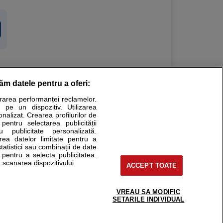
răm datele pentru a oferi:
Stiri medicale
urarea performanței reclamelor.
 pe un dispozitiv. Utilizarea
ucational. Ele nu pot substitui consultul medical direct si
onalizat. Crearea profilurilor de
a consultati fie medicul Dvs., fie unul dintre medicii pe care
 pentru selectarea publicității
u publicitate personalizată.
area datelor limitate pentru a
statistici sau combinații de date
e pentru a selecta publicitatea.
tru pacient
 scanarea dispozitivului.
ACCEPT TOATE
nici si cabinete
ta medic
reaba un medic
VREAU SA MODIFIC
support@sfatulmedicului.ro
SETARILE INDIVIDUAL
eoConsult
0374 109 268
ckmed - programari
dic