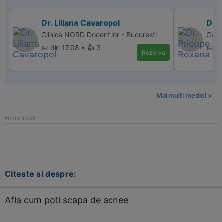
Dr. Liliana Cavaropol
Dr.
Clinica NORD Docentilor - Bucuresti
Cent
📅 din 17.08 • 👍 3
📅 d
Rezervă
Mai multi medici >
Citeste si despre:
Afla cum poti scapa de acnee