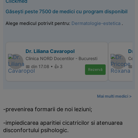
Clickmed
Găsești peste 7500 de medici cu program disponibil
Alege medicul potrivit pentru:
Dermatologie-estetica
.
Dr. Liliana Cavaropol
Dr.
Clinica NORD Docentilor - Bucuresti
Cent
📅 din 17.08 • 👍 3
📅 d
Rezervă
Mai multi medici >
-prevenirea formarii de noi leziuni;
-impiedicarea aparitiei cicatricilor si atenuarea
disconfortului psihologic.