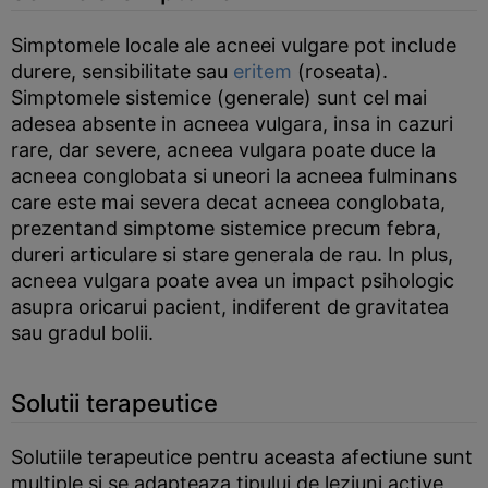
Simptomele locale ale acneei vulgare pot include
durere, sensibilitate sau
eritem
(roseata).
Simptomele sistemice (generale) sunt cel mai
adesea absente in acneea vulgara, insa in cazuri
rare, dar severe, acneea vulgara poate duce la
acneea conglobata si uneori la acneea fulminans
care este mai severa decat acneea conglobata,
prezentand simptome sistemice precum febra,
dureri articulare si stare generala de rau. In plus,
acneea vulgara poate avea un impact psihologic
asupra oricarui pacient, indiferent de gravitatea
sau gradul bolii.
Solutii terapeutice
Solutiile terapeutice pentru aceasta afectiune sunt
multiple si se adapteaza tipului de leziuni active,