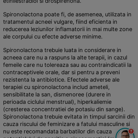
etinilestradiol si drospirenona.
Spironolactona poate fi, de asemenea, utilizata in
tratamentul acneei vulgare, fiind eficienta in
reducerea leziunilor inflamatorii in mai multe zone
ale corpului cu efecte adverse minime.
Spironolactona trebuie luata in considerare in
acneea care nu a raspuns la alte terapii, in cazul
femeile care nu tolereaza sau au contraindicatii la
contraceptivele orale, dar si pentru a preveni
rezistenta la antibiotice. Efectele adverse ale
terapiei cu spironolactona includ ameteli,
sensibilitate la san, dismenoree (durere in
perioada ciclului menstrual), hiperkaliemie
(cresterea concentratiei de potasiu din sange).
Spironolactona trebuie evitata in timpul sarcinii din
cauza riscului de feminizare a fatului masculine si
nu este recomandata barbatilor din cauza
?