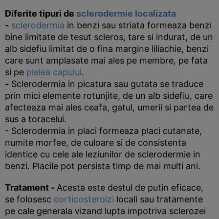
Diferite tipuri de
sclerodermie
localizata
-
sclerodermia
in benzi sau striata formeaza benzi
bine limitate de tesut scleros, tare si indurat, de un
alb sidefiu limitat de o fina margine liliachie, benzi
care sunt amplasate mai ales pe membre, pe fata
si pe
pielea capului
.
-
Sclerodermia in picatura sau gutata se traduce
prin mici elemente rotunjite, de un alb sidefiu, care
afecteaza mai ales ceafa, gatul, umerii si partea de
sus a toracelui.
- Sclerodermia in placi formeaza placi cutanate,
numite morfee, de culoare si de consistenta
identice cu cele ale leziunilor de sclerodermie in
benzi. Placile pot persista timp de mai multi ani.
Tratament
-
Acesta este destul de putin eficace,
se folosesc
corticosteroizi
locali sau tratamente
pe cale generala vizand lupta impotriva sclerozei