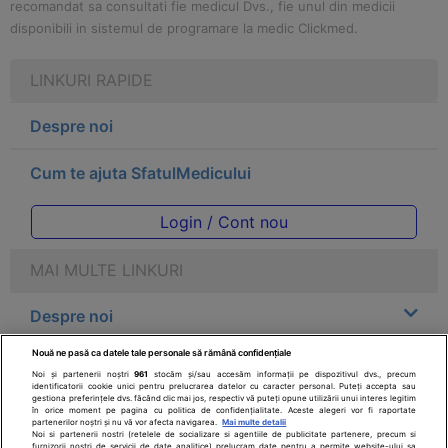
recomandat sa consultati fie medicul Dvs., fie unul din medicii
disponibili in sistemul de programare la medic Clickmed.
LINKURI RAPIDE
Despre noi
Cum te ajuta SfatulMedicului
Login / Cont nou
MAI MULTE LINKURI
Despre noi
Nouă ne pasă ca datele tale personale să rămână confidențiale
Legal
Noi și partenerii noștri
961
stocăm și/sau accesăm informații pe dispozitivul dvs., precum
identificatorii cookie unici pentru prelucrarea datelor cu caracter personal. Puteți accepta sau
gestiona preferințele dvs. făcând clic mai jos, respectiv vă puteți opune utilizării unui interes legitim
Drepturile consumatorului
în orice moment pe pagina cu politica de confidențialitate. Aceste alegeri vor fi raportate
partenerilor noștri și nu vă vor afecta navigarea.
Mai multe detalii
Noi si partenerii nostri (retelele de socializare si agentiile de publicitate partenere, precum si
furnizorii nostri de servicii de date analitice) prelucram date pentru a permite website-ului sa