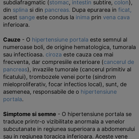
subdiafragmatic (
stomac
,
intestin
subtire,
colon
),
din
splina
si din
pancreas.
Dupa epurarea in
ficat,
acest
sange
este condus la
inima
prin
vena cava
inferioara.
Cauze
- O
hipertensiune portala
este semnul al
numeroase boli, de origine hematologica, tumorala
sau infectioasa.
ciroza
este cauza cea mai
frecventa, dar compresiile exterioare (
cancerul de
pancreas
), invaziile tumorale (cancerul primitiv al
ficatului), trombozele venei porte (sindrom
mieloproliferativ, focar infectios local), sunt, de
asemenea, responsabile de o
hipertensiune
portala
.
Simptome si semne
- O hipertensiune portala se
traduce printr-o vizibilitate anormala a venelor
subcutanate in regiunea superioara a abdomenului
sau in regiunea toracica inferioara. Aceste vene