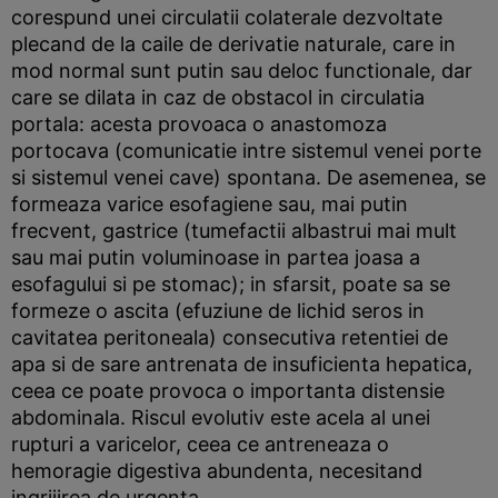
corespund unei circulatii colaterale dezvoltate
plecand de la caile de derivatie naturale, care in
mod normal sunt putin sau deloc functionale, dar
care se dilata in caz de obstacol in circulatia
portala: acesta provoaca o anastomoza
portocava (comunicatie intre sistemul venei porte
si sistemul venei cave) spontana. De asemenea, se
formeaza varice esofagiene sau, mai putin
frecvent, gastrice (tumefactii albastrui mai mult
sau mai putin voluminoase in partea joasa a
esofagului si pe stomac); in sfarsit, poate sa se
formeze o ascita (efuziune de lichid seros in
cavitatea peritoneala) consecutiva retentiei de
apa si de sare antrenata de insuficienta hepatica,
ceea ce poate provoca o importanta distensie
abdominala. Riscul evolutiv este acela al unei
rupturi a varicelor, ceea ce antreneaza o
hemoragie digestiva abundenta, necesitand
ingrijirea de urgenta.