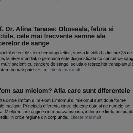
. Dr. Alina Tanase: Oboseala, febra si
ctiile, cele mai frecvente semne ale
cerelor de sange
lantul de celule stem hematopoietice, sansa la viata La fiecare 35 de
e, la nivel mondial, o persoana este diagnosticata cu cancer de sang
 multi pacienti cu cancere de sange, solutia o reprezinta transplantul 
 stem hematopoietice. In...
citeste mai mult
om sau mielom? Afla care sunt diferentele
nta dintre limfom si mielom Limfomul si mielomul sunt doua forme
le maligne. Principala diferenta dintre ele este data si de numele lor:
ea. Mielomul are originea in maduva osoasa, in timp ce limfomul poat
ediul in orice regiune din corp unde...
citeste mai mult