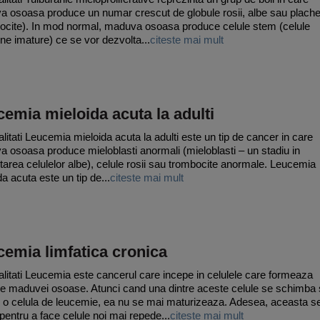
 osoasa produce un numar crescut de globule rosii, albe sau plache
ocite). In mod normal, maduva osoasa produce celule stem (celule
ne imature) ce se vor dezvolta...
citeste mai mult
emia mieloida acuta la adulti
litati Leucemia mieloida acuta la adulti este un tip de cancer in care
 osoasa produce mieloblasti anormali (mieloblasti – un stadiu in
tarea celulelor albe), celule rosii sau trombocite anormale. Leucemia
da acuta este un tip de...
citeste mai mult
emia limfatica cronica
litati Leucemia este cancerul care incepe in celulele care formeaza
e maduvei osoase. Atunci cand una dintre aceste celule se schimba 
 o celula de leucemie, ea nu se mai maturizeaza. Adesea, aceasta s
 pentru a face celule noi mai repede...
citeste mai mult