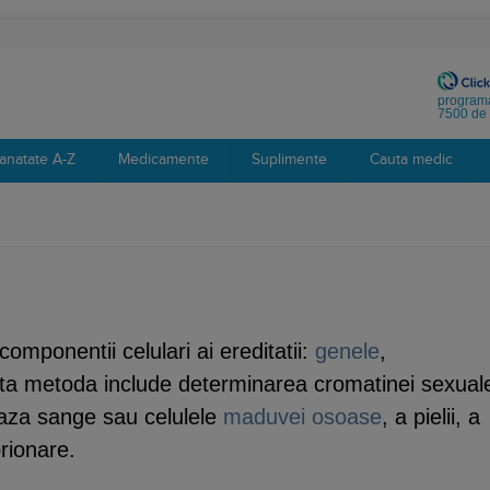
programa
7500 de 
anatate A-Z
Medicamente
Suplimente
Cauta medic
omponentii celulari ai ereditatii:
genele
,
a metoda include determinarea cromatinei sexual
eaza sange sau celulele
maduvei osoase
, a pielii, a
brionare.