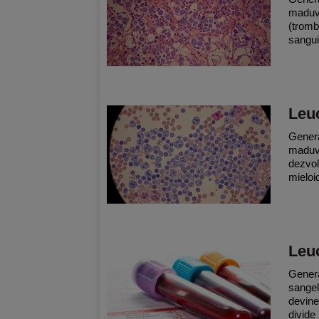
maduva
(tromb
sangui
Leuc
Genera
maduva
dezvol
mieloi
Leuc
Genera
sangel
devine
divide