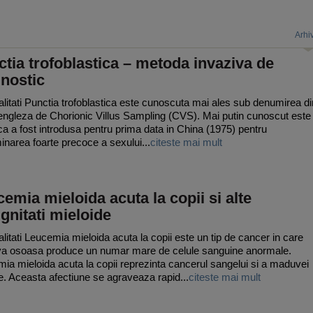
Arhi
tia trofoblastica – metoda invaziva de
nostic
litati Punctia trofoblastica este cunoscuta mai ales sub denumirea di
engleza de Chorionic Villus Sampling (CVS). Mai putin cunoscut este
 ca a fost introdusa pentru prima data in China (1975) pentru
inarea foarte precoce a sexului...
citeste mai mult
emia mieloida acuta la copii si alte
gnitati mieloide
litati Leucemia mieloida acuta la copii este un tip de cancer in care
a osoasa produce un numar mare de celule sanguine anormale.
ia mieloida acuta la copii reprezinta cancerul sangelui si a maduvei
. Aceasta afectiune se agraveaza rapid...
citeste mai mult