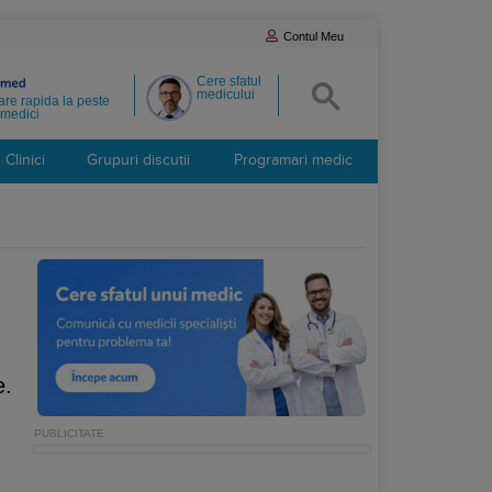
Contul Meu
Cere sfatul
medicului
re rapida la peste
medici
Clinici
Grupuri discutii
Programari medic
e.