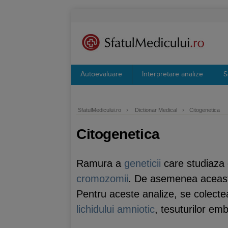
Autoevaluare
Interpretare analize
S
SfatulMedicului.ro
›
Dictionar Medical
›
Citogenetica
Citogenetica
Ramura a
geneticii
care studiaza c
cromozomii
. De asemenea aceast
Pentru aceste analize, se colect
lichidului amniotic
, tesuturilor em