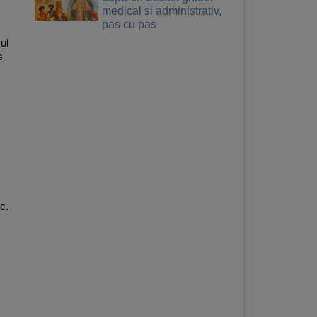
medical si administrativ,
pas cu pas
ul
s
c.