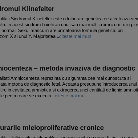
romul Klinefelter
litati Sindromul Klinefelter este o tulburare genetica ce afecteaza sex
in. In acest sindrom baietii au unul sau mai multi cromozomi x in plu
e normal. Sexul masculin are urmatoarea formula genetica: un
om X si unul Y. Majoritatea...
citeste mai mult
iocenteza – metoda invaziva de diagnostic
litati Amniocenteza reprezinta cu siguranta cea mai cunoscuta si
cata metoda de diagnostic fetal. Aceasta presupune introducerea unui
ire in cavitatea amniotica si extragerea unei cantitati de lichid amnioti
le pentru care se executa...
citeste mai mult
urarile mieloproliferative cronice
itati Tulburarile mieloproliferative reprezinta un grup de boli in care