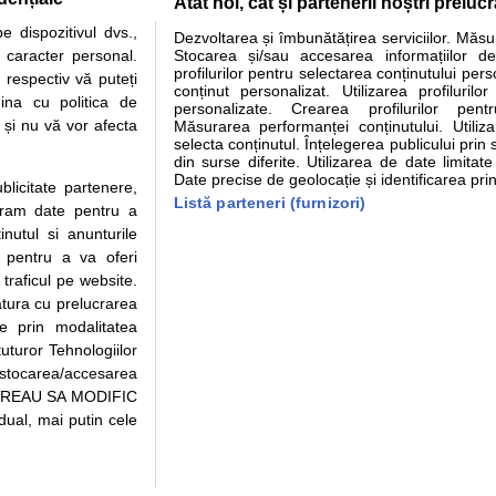
Atât noi, cât și partenerii noștri preluc
tare analize
Specialitati medicale
Boli si afectiuni
Calculatoare
 dispozitivul dvs.,
Dezvoltarea și îmbunătățirea serviciilor. Măs
u caracter personal.
Stocarea și/sau accesarea informațiilor de
e informatii despre sanatate disponibile pe sfatulmedicului.ro au scop informativ si ed
profilurilor pentru selectarea conținutului pers
 respectiv vă puteți
analizelor medicale. Va sfatuim, ca pe langa informatia primita pe sfatulmedicului.ro s
conținut personalizat. Utilizarea profilurilor
ina cu politica de
personalizate. Crearea profilurilor pentr
ul de programari la medic Clickmed.
i și nu vă vor afecta
Măsurarea performanței conținutului. Utiliz
selecta conținutul. Înțelegerea publicului prin 
din surse diferite. Utilizarea de date limitat
Drepturile consumatorului
Parteneri
Pen
Date precise de geolocație și identificarea prin
ublicitate partenere,
Protectia consumatorilor -
Inscriere clinica
Cli
Listă parteneri (furnizori)
ucram date pentru a
ANPC
Creaza cont medic
Cau
nutul si anunturile
Solutionarea Alternativa a
Int
., pentru a va oferi
Litigiilor
Vid
 traficul pe website.
Parte din Grupul
Info consumator: 0800.080.999
Cli
atura cu prelucrarea
Formulare europene - CNAS
me
te prin modalitatea
Ministerul Sanatatii - ANMDM
uturor Tehnologiilor
a stocarea/accesarea
pe “VREAU SA MODIFIC
ual, mai putin cele
95/2018, cu sediul in Bucuresti, Bulevardul Pierre de Coubertin, Office Building,