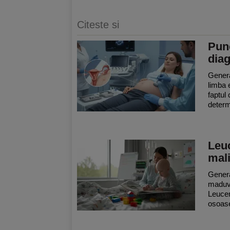
Citeste si
Punc
diag
Genera
limba 
faptul
determ
Leuc
mali
Genera
maduv
Leucem
osoase