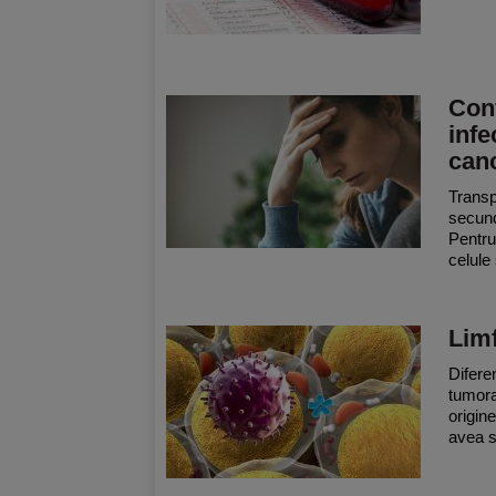
Conf
infe
can
Transp
secund
Pentru
celule
Limf
Difere
tumora
origin
avea s