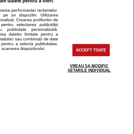
răm datele pentru a oferi:
Stiri medicale
urarea performanței reclamelor.
 pe un dispozitiv. Utilizarea
ucational. Ele nu pot substitui consultul medical direct si
onalizat. Crearea profilurilor de
a consultati fie medicul Dvs., fie unul dintre medicii pe care
 pentru selectarea publicității
u publicitate personalizată.
area datelor limitate pentru a
statistici sau combinații de date
e pentru a selecta publicitatea.
tru pacient
 scanarea dispozitivului.
ACCEPT TOATE
nici si cabinete
ta medic
reaba un medic
VREAU SA MODIFIC
support@sfatulmedicului.ro
SETARILE INDIVIDUAL
eoConsult
0374 109 268
ckmed - programari
dic
 Spatiul E6-11, etaj 6, sector 2, cod 021901