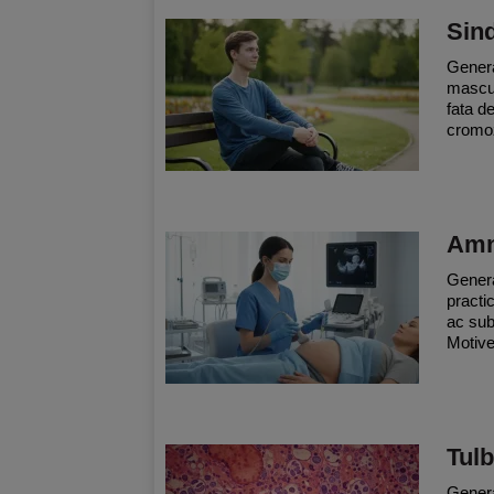
Sind
Genera
mascul
fata d
cromoz
Amn
Genera
practi
ac subt
Motive
Tulb
General