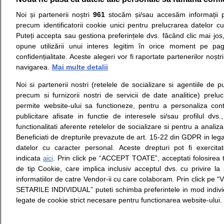
Resurse:
Autoevaluare simptome
Interpre
Noi și partenerii noștri
961
stocăm și/sau accesăm informații pe
precum identificatorii cookie unici pentru prelucrarea datelor c
Opiniile avizate ale medicilor, sfaturile si orice alt
Puteți accepta sau gestiona preferințele dvs. făcând clic mai jos,
nici diagnosticul stabilit in urma investigatiilor si 
opune utilizării unui interes legitim în orice moment pe pag
ii punem la dispozitie pentru programare in sistem
confidențialitate. Aceste alegeri vor fi raportate partenerilor noștr
navigarea.
Mai multe detalii
Despre noi
Legal
Noi si partenerii nostri (retelele de socializare si agentiile de p
Despre noi
Termeni si conditii
precum si furnizorii nostri de servicii de date analitice) prel
Contact
Politica de
permite website-ului sa functioneze, pentru a personaliza conti
Intrebari frecvente
confidentialitate
publicitare afisate in functie de interesele si/sau profilul dvs
Consultanti
Politica de cookie
functionalitati aferente retelelor de socializare si pentru a analiza
medicali
Modifica Setarile Cookie
Beneficiati de drepturile prevazute de art. 15-22 din GDPR in leg
datelor cu caracter personal. Aceste drepturi pot fi exercita
indicata
. Prin click pe “ACCEPT TOATE”, acceptati folosirea t
aici
de tip Cookie, care implica inclusiv acceptul dvs. cu privire l
© Copyright © 2005 - 2026
informatiilor de catre Vendor-ii cu care colaboram. Prin click 
SETARILE INDIVIDUAL” puteti schimba preferintele in mod individ
SFATUL MEDICULUI.ro S.A, CUI: RO 38847631, J40/19
legate de cookie strict necesare pentru functionarea website-ului.