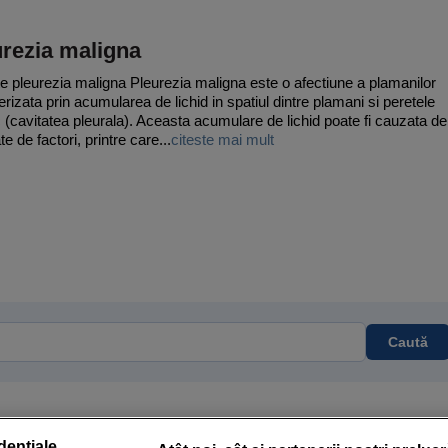
urezia maligna
e pleurezia maligna Pleurezia maligna este o afectiune a plamanilor
erizata prin acumularea de lichid in spatiul dintre plamani si peretele
c (cavitatea pleurala). Aceasta acumulare de lichid poate fi cauzata de
te de factori, printre care...
citeste mai mult
Caută
dențiale