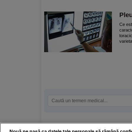
Ple
Ce est
caract
toraci
varieta
Nouă ne pasă ca datele tale personale să rămână confi