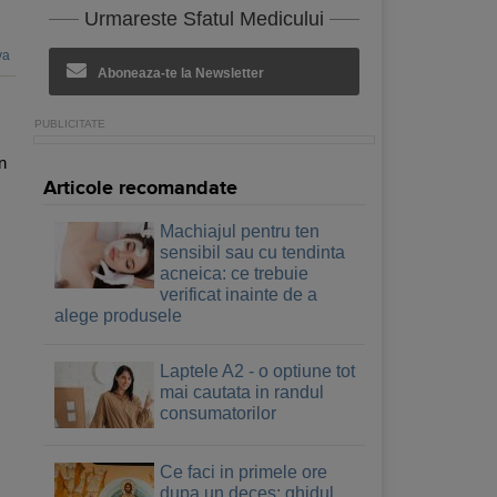
Urmareste Sfatul Medicului
va
Aboneaza-te la Newsletter
n
Articole recomandate
Machiajul pentru ten
sensibil sau cu tendinta
acneica: ce trebuie
verificat inainte de a
alege produsele
Laptele A2 - o optiune tot
mai cautata in randul
consumatorilor
Ce faci in primele ore
dupa un deces: ghidul