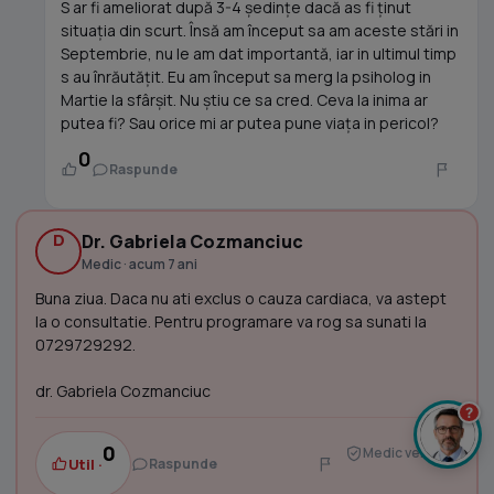
S ar fi ameliorat după 3-4 ședințe dacă as fi ținut
situația din scurt. Însă am început sa am aceste stări in
Septembrie, nu le am dat importantă, iar in ultimul timp
s au înrăutățit. Eu am început sa merg la psiholog in
Martie la sfârșit. Nu știu ce sa cred. Ceva la inima ar
putea fi? Sau orice mi ar putea pune viața in pericol?
0
Raspunde
D
Dr. Gabriela Cozmanciuc
Medic · acum 7 ani
Buna ziua. Daca nu ati exclus o cauza cardiaca, va astept
la o consultatie. Pentru programare va rog sa sunati la
0729729292.
dr. Gabriela Cozmanciuc
?
0
Medic verificat
Util ·
Raspunde