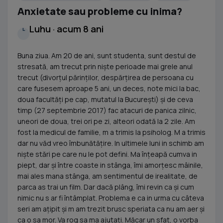
Anxietate sau probleme cu inima?
Luhu · acum 8 ani
L
Buna ziua. Am 20 de ani, sunt studenta, sunt destul de
stresată, am trecut prin niște perioade mai grele anul
trecut (divorțul părinților, despărțirea de persoana cu
care fusesem aproape 5 ani, un deces, note mici la bac,
doua facultăți pe cap, mutatul la București) și de ceva
timp (27 septembrie 2017) fac atacuri de panica zilnic,
uneori de doua, trei ori pe zi, alteori odată la 2 zile. Am
fost la medicul de familie, m a trimis la psiholog. M a trimis
dar nu văd vreo îmbunătățire. In ultimele luni in schimb am
niște stări pe care nu le pot defini. Ma înțeapă cumva in
piept, dar și între coaste in stânga, îmi amorțesc mâinile,
mai ales mana stânga, am sentimentul de irealitate, de
parca as trai un film. Dar dacă plâng, îmi revin ca și cum
nimic nu s ar fi întâmplat. Problema e ca in urma cu câteva
seri am ațipit și m am trezit brusc speriata ca nu am aer și
ca o sa mor. Va rog sa ma ajutați. Măcar un sfat, o vorba