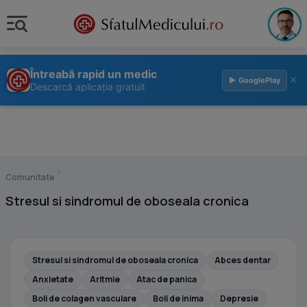
Întreabă rapid un medic
×
▶ GooglePlay
Descarcă aplicația gratuit
›
Comunitate
Stresul si sindromul de oboseala cronica
Stresul si sindromul de oboseala cronica
Abces dentar
Anxietate
Aritmie
Atac de panica
Boli de colagen vasculare
Boli de inima
Depresie