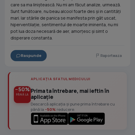
care sa ma liniștească. Nu mi am făcut analize, urmează.
Sunt fumătoare, nu beau alcool foarte des și in cantități
mari. Iar stările de panica se manifesta prin gât uscat,
hiperventilație, sentimentul de moarte iminenta, nu mi
pot lua doza necesară de aer, amorțesc și simt o
disperare constanta.
Raspunde
Raporteaza
APLICAȚIA SFATUL MEDICULUI
−50%
Prima ta întrebare, mai ieftin în
PÂNĂ LA
aplicație
Descarcă aplicația și pune prima întrebare cu
până la
−50%
reducere.