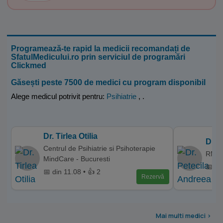
Programează-te rapid la medicii recomandați de
SfatulMedicului.ro prin serviciul de programări
Clickmed
Găsești peste 7500 de medici cu program disponibil
Alege medicul potrivit pentru:
Psihiatrie
,
.
Dr. Tirlea Otilia
Dr. 
Centrul de Psihiatrie si Psihoterapie
RMN 
MindCare - Bucuresti
📅 di
📅 din 11.08 • 👍 2
Rezervă
Mai multi medici >