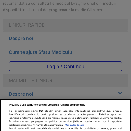
recomandat sa consultati fie medicul Dvs., fie unul din medicii
disponibili in sistemul de programare la medic Clickmed.
LINKURI RAPIDE
Despre noi
Cum te ajuta SfatulMedicului
Login / Cont nou
MAI MULTE LINKURI
Despre noi
Nouă ne pasă ca datele tale personale să rămână confidențiale
Legal
Noi și partenerii noștri
961
stocăm și/sau accesăm informații pe dispozitivul dvs., precum
identificatorii cookie unici pentru prelucrarea datelor cu caracter personal. Puteți accepta sau
gestiona preferințele dvs. făcând clic mai jos, respectiv vă puteți opune utilizării unui interes legitim
Drepturile consumatorului
în orice moment pe pagina cu politica de confidențialitate. Aceste alegeri vor fi raportate
partenerilor noștri și nu vă vor afecta navigarea.
Mai multe detalii
Noi si partenerii nostri (retelele de socializare si agentiile de publicitate partenere, precum si