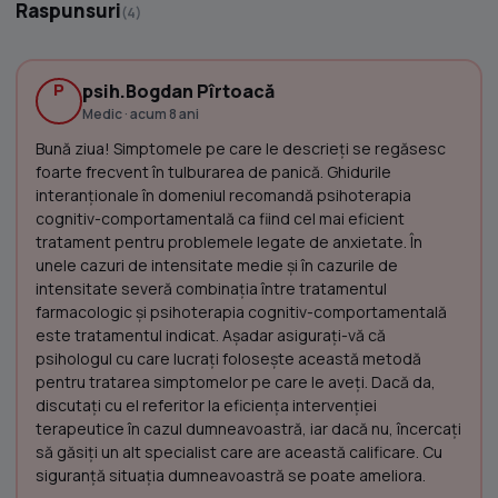
Raspunsuri
(4)
P
psih.Bogdan Pîrtoacă
Medic · acum 8 ani
Bună ziua! Simptomele pe care le descrieți se regăsesc
foarte frecvent în tulburarea de panică. Ghidurile
interanționale în domeniul recomandă psihoterapia
cognitiv-comportamentală ca fiind cel mai eficient
tratament pentru problemele legate de anxietate. În
unele cazuri de intensitate medie și în cazurile de
intensitate severă combinația între tratamentul
farmacologic și psihoterapia cognitiv-comportamentală
este tratamentul indicat. Așadar asigurați-vă că
psihologul cu care lucrați folosește această metodă
pentru tratarea simptomelor pe care le aveți. Dacă da,
discutați cu el referitor la eficiența intervenției
terapeutice în cazul dumneavoastră, iar dacă nu, încercați
să găsiți un alt specialist care are această calificare. Cu
siguranță situația dumneavoastră se poate ameliora.