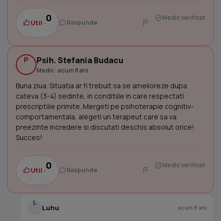
0
Medic verificat
Util ·
Raspunde
P
Psih. Stefania Budacu
Medic · acum 8 ani
Buna ziua. Situatia ar fi trebuit sa se amelioreze dupa
cateva (3-4) sedinte, in conditiile in care respectati
prescriptiile primite. Mergeti pe psihoterapie cognitiv-
comportamentala, alegeti un terapeut care sa va
preezinte incredere si discutati deschis absolut orice!
Succes!
0
Medic verificat
Util ·
Raspunde
L
Luhu
acum 8 ani