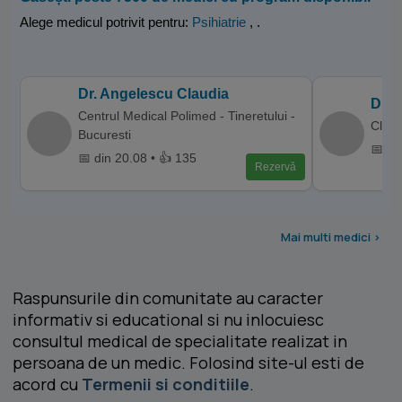
Alege medicul potrivit pentru:
Psihiatrie
,
.
Dr. Angelescu Claudia
Dr. 
Centrul Medical Polimed - Tineretului -
Clini
Bucuresti
📅 di
📅 din 20.08 • 👍 135
Rezervă
Mai multi medici >
Raspunsurile din comunitate au caracter
informativ si educational si nu inlocuiesc
consultul medical de specialitate realizat in
persoana de un medic. Folosind site-ul esti de
acord cu
Termenii si conditiile
.