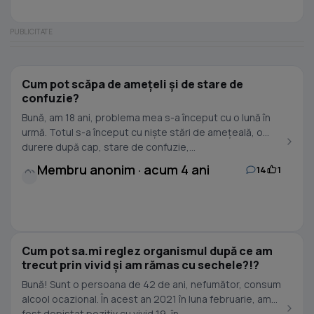
Cum pot scăpa de amețeli și de stare de
confuzie?
Bună, am 18 ani, problema mea s-a început cu o lună în
urmă. Totul s-a început cu niște stări de amețeală, o
durere după cap, stare de confuzie,...
Membru anonim · acum 4 ani
14
1
Cum pot sa.mi reglez organismul după ce am
trecut prin vivid și am rămas cu sechele?!?
Bună! Sunt o persoana de 42 de ani, nefumător, consum
alcool ocazional. În acest an 2021 în luna februarie, am
fost depistat pozitiv cu vivid 19, în...