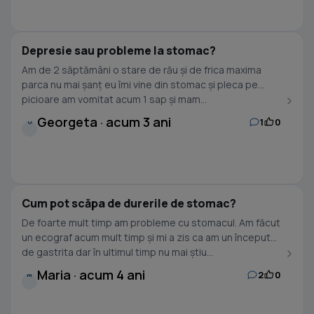
Depresie sau probleme la stomac?
Am de 2 săptămâni o stare de rău și de frica maxima
parca nu mai șanț eu îmi vine din stomac și pleca pe
picioare am vomitat acum 1 sap și mam...
Georgeta · acum 3 ani
1
0
G
Cum pot scăpa de durerile de stomac?
De foarte mult timp am probleme cu stomacul. Am făcut
un ecograf acum mult timp și mi a zis ca am un început
de gastrita dar în ultimul timp nu mai știu...
Maria · acum 4 ani
2
0
M