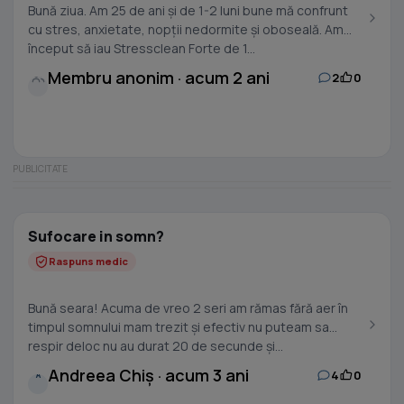
Bună ziua. Am 25 de ani și de 1-2 luni bune mă confrunt
cu stres, anxietate, nopții nedormite și oboseală. Am
început să iau Stressclean Forte de 1...
Membru anonim · acum 2 ani
2
0
Sufocare in somn?
Raspuns medic
Bună seara! Acuma de vreo 2 seri am rămas fără aer în
timpul somnului mam trezit și efectiv nu puteam sa
respir deloc nu au durat 20 de secunde și...
Andreea Chiș · acum 3 ani
4
0
A