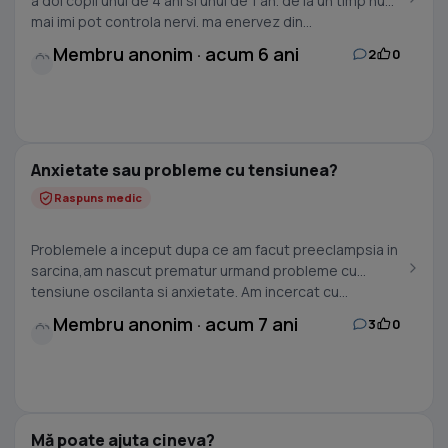
a doi copii unul de 4 ani si unul de 1 an. de la un timp nu
mai imi pot controla nervi. ma enervez din...
Membru anonim · acum 6 ani
2
0
Anxietate sau probleme cu tensiunea?
Raspuns medic
Problemele a inceput dupa ce am facut preeclampsia in
sarcina,am nascut prematur urmand probleme cu
tensiune oscilanta si anxietate. Am incercat cu...
Membru anonim · acum 7 ani
3
0
Mă poate ajuta cineva?