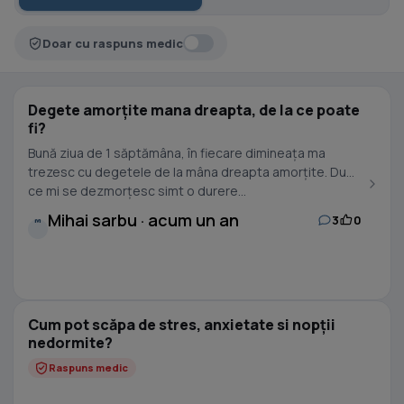
Doar cu raspuns medic
Degete amorțite mana dreapta, de la ce poate
fi?
Bună ziua de 1 săptămâna, în fiecare dimineața ma
trezesc cu degetele de la mâna dreapta amorțite. După
ce mi se dezmorțesc simt o durere...
Mihai sarbu · acum un an
3
0
M
Cum pot scăpa de stres, anxietate si nopții
nedormite?
Raspuns medic