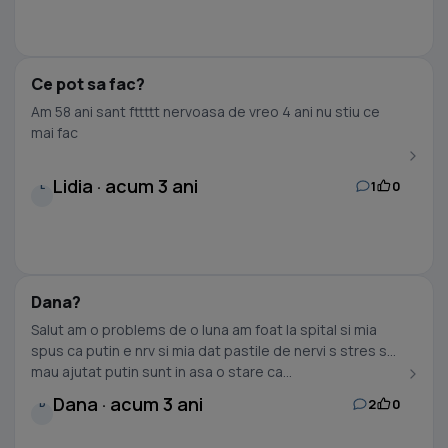
Ce pot sa fac?
Am 58 ani sant fttttt nervoasa de vreo 4 ani nu stiu ce
mai fac
Lidia · acum 3 ani
1
0
L
Dana?
Salut am o problems de o luna am foat la spital si mia
spus ca putin e nrv si mia dat pastile de nervi s stres s
mau ajutat putin sunt in asa o stare ca...
Dana · acum 3 ani
2
0
D