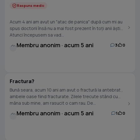
Raspuns medic
Acum 4 ani am avut un "atac de panica" după cum mi au
spus doctorii însă nu a mai fost prezent în toți anii ăștia.
Atunci începusem sa vad...
Membru anonim · acum 5 ani
3
0
Fractura?
Bună seara, acum 10 ani am avut o fractură la antebrat ,
ambele oase fiind fracturate. Zilele trecute stând cu
mâna sub mine, am rasucit o cam rau. De...
Membru anonim · acum 5 ani
1
0