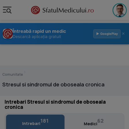
Întreabă rapid un medic
×
▶ GooglePlay
Descarcă aplicația gratuit
›
Comunitate
Stresul si sindromul de oboseala cronica
Intrebari Stresul si sindromul de oboseala
cronica
181
62
Intrebari
Medici