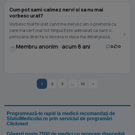
Cum pot sami calmez nervi si sa nu mai
vorbesc urat?
Vorbesc foarte urat cand ma inervez am o prietena cu
care ma cert mai tot timpul.Este adevarat ca sant o
persoana directa si sincera si daca ma deranjeaza...
Membru anonim · acum 8 ani
0
0
1
2
3
…
10
›
Programează-te rapid la medicii recomandați de
SfatulMedicului.ro prin serviciul de programări
Clickmed
Găsești peste 7500 de medici cu program disponibil