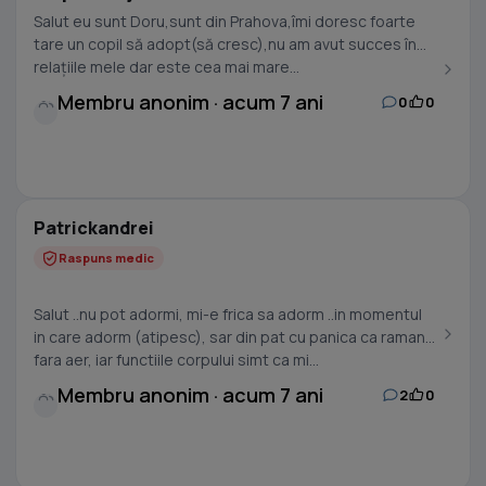
Salut eu sunt Doru,sunt din Prahova,îmi doresc foarte
tare un copil să adopt(să cresc),nu am avut succes în
relațiile mele dar este cea mai mare...
Membru anonim · acum 7 ani
0
0
Patrickandrei
Raspuns medic
Salut ..nu pot adormi, mi-e frica sa adorm ..in momentul
in care adorm (atipesc), sar din pat cu panica ca raman
fara aer, iar functiile corpului simt ca mi...
Membru anonim · acum 7 ani
2
0