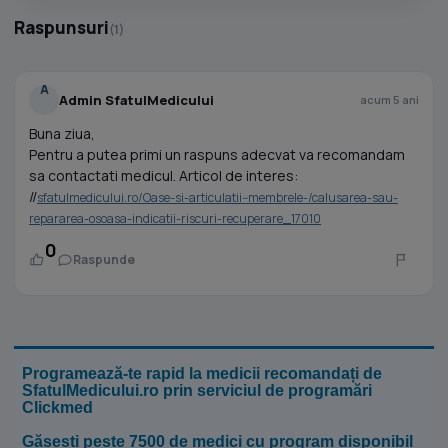
Raspunsuri
(1)
A
Admin SfatulMedicului
acum 5 ani
Buna ziua,
Pentru a putea primi un raspuns adecvat va recomandam
sa contactati medicul. Articol de interes:
//
sfatulmedicului.ro/Oase-si-articulatii--membrele-/calusarea-sau-
repararea-osoasa-indicatii-riscuri-recuperare_17010
0
Raspunde
Programează-te rapid la medicii recomandați de
SfatulMedicului.ro prin serviciul de programări
Clickmed
Găsești peste 7500 de medici cu program disponibil