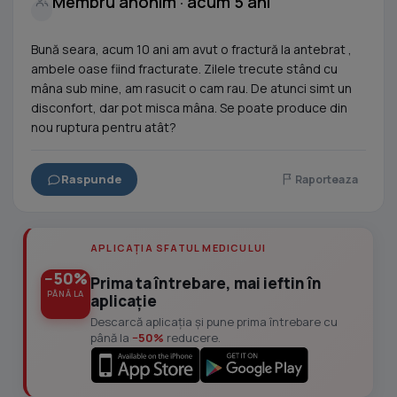
Membru anonim · acum 5 ani
Bună seara, acum 10 ani am avut o fractură la antebrat ,
ambele oase fiind fracturate. Zilele trecute stând cu
mâna sub mine, am rasucit o cam rau. De atunci simt un
disconfort, dar pot misca mâna. Se poate produce din
nou ruptura pentru atât?
Raspunde
Raporteaza
APLICAȚIA SFATUL MEDICULUI
−50%
Prima ta întrebare, mai ieftin în
PÂNĂ LA
aplicație
Descarcă aplicația și pune prima întrebare cu
până la
−50%
reducere.