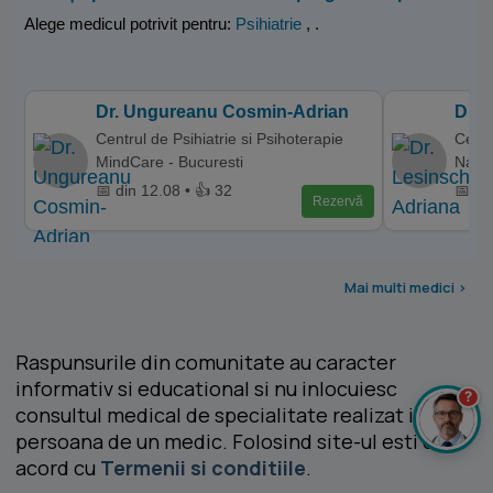
Alege medicul potrivit pentru:
Psihiatrie
,
.
Dr. Ungureanu Cosmin-Adrian
Dr. 
Centrul de Psihiatrie si Psihoterapie
Centr
MindCare - Bucuresti
Napo
📅 din 12.08 • 👍 32
📅 di
Rezervă
Mai multi medici >
Raspunsurile din comunitate au caracter
informativ si educational si nu inlocuiesc
?
consultul medical de specialitate realizat in
persoana de un medic. Folosind site-ul esti de
acord cu
Termenii si conditiile
.