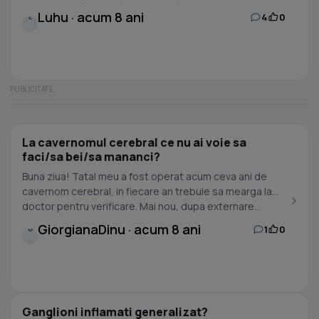
Luhu · acum 8 ani
4
0
L
La cavernomul cerebral ce nu ai voie sa
faci/sa bei/sa mananci?
Buna ziua! Tatal meu a fost operat acum ceva ani de
cavernom cerebral, in fiecare an trebuie sa mearga la
doctor pentru verificare. Mai nou, dupa externare...
GiorgianaDinu · acum 8 ani
1
0
G
Ganglioni inflamati generalizat?