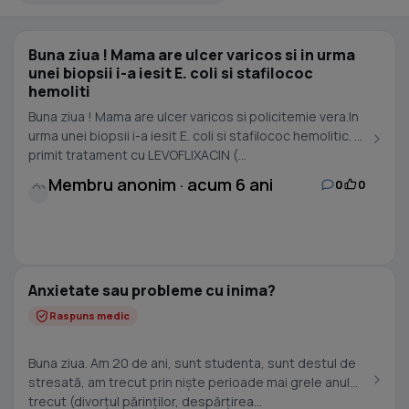
Buna ziua ! Mama are ulcer varicos si in urma
unei biopsii i-a iesit E. coli si stafilococ
hemoliti
Buna ziua ! Mama are ulcer varicos si policitemie vera.In
urma unei biopsii i-a iesit E. coli si stafilococ hemolitic. A
primit tratament cu LEVOFLIXACIN (...
Membru anonim · acum 6 ani
0
0
Anxietate sau probleme cu inima?
Raspuns medic
Buna ziua. Am 20 de ani, sunt studenta, sunt destul de
stresată, am trecut prin niște perioade mai grele anul
trecut (divorțul părinților, despărțirea...