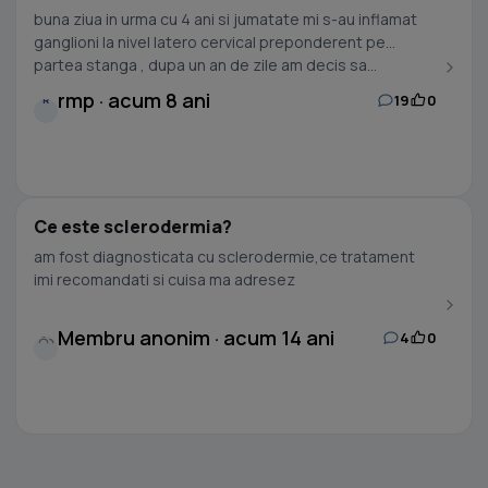
buna ziua in urma cu 4 ani si jumatate mi s-au inflamat
ganglioni la nivel latero cervical preponderent pe
partea stanga , dupa un an de zile am decis sa...
rmp · acum 8 ani
19
0
R
Ce este sclerodermia?
am fost diagnosticata cu sclerodermie,ce tratament
imi recomandati si cuisa ma adresez
Membru anonim · acum 14 ani
4
0