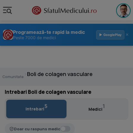
Programează-te rapid la medic
×
▶ GooglePlay
Peste 7000 de medici
›
Boli de colagen vasculare
Comunitate
Intrebari Boli de colagen vasculare
5
1
Intrebari
Medici
Doar cu raspuns medic