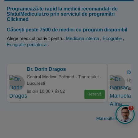
Programează-te rapid la medicii recomandați de
SfatulMedicului.ro prin serviciul de programări
Clickmed
Găsești peste 7500 de medici cu program disponibil
Alege medicul potrivit pentru:
Medicina interna
,
Ecografie
,
Ecografie pediatrica
.
Dr. Dorin Dragos
Dr. 
Centrul Medical Polimed - Tineretului -
Hyper
Bucuresti
📅 di
📅 din 10.08 • 👍 52
Rezervă
?
Mai multi medici >