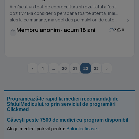
Am facut un test de coprocultura si rezultatul a fost
pozitiv? Ma consider o persoana foarte atenta, mai
ales la ce mananc, ma spel des pe maini ori de cate...
Membru anonim · acum 18 ani
3
0
‹
1
…
20
21
22
23
›
Programează-te rapid la medicii recomandați de
SfatulMedicului.ro prin serviciul de programări
Clickmed
Găsești peste 7500 de medici cu program disponibil
Alege medicul potrivit pentru:
Boli infectioase
.