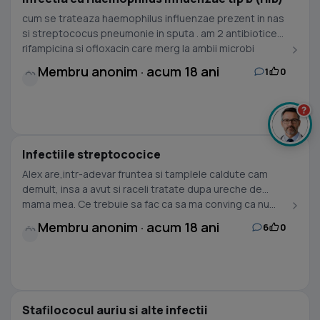
cum se trateaza haemophilus influenzae prezent in nas
si streptococus pneumonie in sputa . am 2 antibiotice
rifampicina si ofloxacin care merg la ambii microbi
Membru anonim · acum 18 ani
1
0
?
Infectiile streptococice
Alex are,intr-adevar fruntea si tamplele caldute cam
demult, insa a avut si raceli tratate dupa ureche de
mama mea. Ce trebuie sa fac ca sa ma conving ca nu...
Membru anonim · acum 18 ani
6
0
Stafilococul auriu si alte infectii