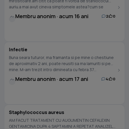
mirositoare.am citit ca poate fi vorba de stafilococul
auriu.a mai avut cineva simptomele astea?cum se
trateaza?
Membru anonim · acum 16 ani
2
0
Infectie
Buna seara tuturor, ma framanta si pe mine o chestiune
de aproximativ 2 ani, poate reusiti sa ma lamuriti si pe
mine. M-am trezit intro dimineata cu febra 37...
Membru anonim · acum 17 ani
4
0
Staphylococcus aureus
AM FACUT TRATAMENT CU AUGUMENTIN CEFALEXIN
GENTAMICINA DUPA 4 SAPTAMINI A REPETAT ANALIZELE