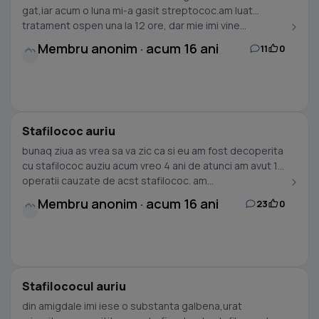
gat,iar acum o luna mi-a gasit streptococ.am luat
tratament ospen una la 12 ore, dar mie imi vine...
Membru anonim · acum 16 ani
11
0
Stafilococ auriu
bunaq ziua as vrea sa va zic ca si eu am fost decoperita
cu stafilococ auziu acum vreo 4 ani de atunci am avut 11
operatii cauzate de acst stafilococ. am...
Membru anonim · acum 16 ani
23
0
Stafilococul auriu
din amigdale imi iese o substanta galbena,urat