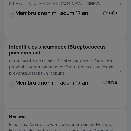
SI REZULTATUL E ACELASI DACA A AVUT CINEVA
PROBLEME DE FELUL...
Membru anonim · acum 17 ani
16
1
Infectiile cu pneumococ (Streptococcus
pneumoniae)
am un baietel de un an si 7 luni as putea sa-i fac vaccin
preventiv pentru pneumococ? am inteles ca se cheama
preventar.astept un raspuns
Membru anonim · acum 17 ani
3
0
Herpes
Buna ziua, As vrea sa va intreb despre virusul Herpes;
Imi apare din cand in cand intre nas si buza.. Ca aspect