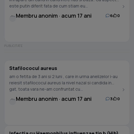
este putin diferit fata de cum stiam eu...
Membru anonim · acum 17 ani
6
0
Stafilococul aureus
am o fetita de 3 ani si 2 luni , care in urma anelizelor i-au
reiesit stafilococul aureus la nivel nazal si candida in
gat, toata vara ne-am confruntat cu...
Membru anonim · acum 17 ani
3
0
Infectia cu Haemophilus influenzae tip b (Hib)