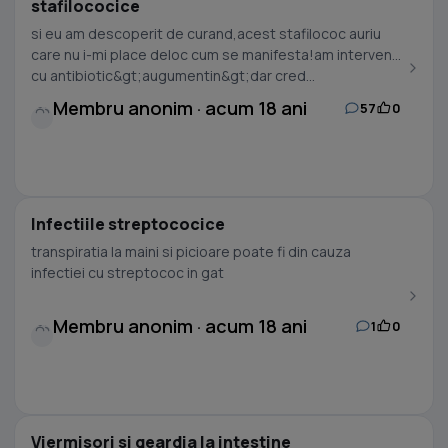
stafilococice
si eu am descoperit de curand,acest stafilococ auriu
care nu i-mi place deloc cum se manifesta!am intervenit
cu antibiotic&gt;augumentin&gt;dar cred...
Membru anonim · acum 18 ani
57
0
Infectiile streptococice
transpiratia la maini si picioare poate fi din cauza
infectiei cu streptococ in gat
Membru anonim · acum 18 ani
1
0
Viermisori si geardia la intestine