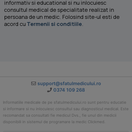
informativ si educational si nu inlocuiesc
consultul medical de specialitate realizat in
persoana de un medic. Folosind site-ul esti de
acord cu
Termenii si conditiile
.
support@sfatulmedicului.ro
0374 109 268
Informatiile medicale de pe sfatulmedicului.ro sunt pentru educatie
si informare si nu inlocuiesc consultul sau diagnosticul medical. Este
recomandat sa consultati fie medicul Dvs., fie unul din medicii
disponibili in sistemul de programare la medic Clickmed.