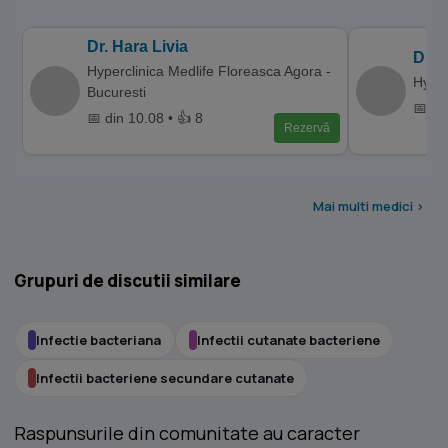
Dr. Hara Livia
Dr. 
Hyperclinica Medlife Floreasca Agora -
Hyper
Bucuresti
📅 di
📅 din 10.08 • 👍 8
Rezervă
Mai multi medici >
Grupuri de discutii similare
Infectie bacteriana
Infectii cutanate bacteriene
Infectii bacteriene secundare cutanate
Raspunsurile din comunitate au caracter