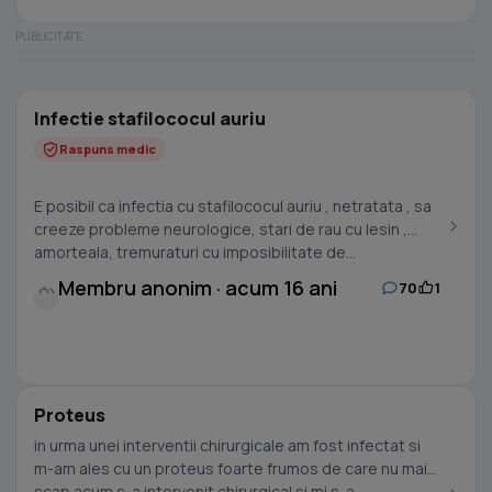
Infectie stafilococul auriu
Raspuns medic
E posibil ca infectia cu stafilococul auriu , netratata , sa
creeze probleme neurologice, stari de rau cu lesin ,
amorteala, tremuraturi cu imposibilitate de...
Membru anonim · acum 16 ani
70
1
Proteus
in urma unei interventii chirurgicale am fost infectat si
m-am ales cu un proteus foarte frumos de care nu mai
scap.acum s-a intervenit chirurgical si mi s-a...