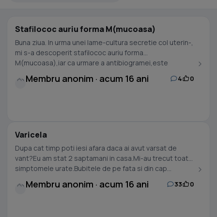
Stafilococ auriu forma M(mucoasa)
Buna ziua. In urma unei lame-cultura secretie col uterin-,
mi s-a descoperit stafilococ auriu forma
M(mucoasa),iar ca urmare a antibiogramei,este
rezistent...
Membru anonim · acum 16 ani
4
0
Varicela
Dupa cat timp poti iesi afara daca ai avut varsat de
vant?Eu am stat 2 saptamani in casa.Mi-au trecut toate
simptomele urate.Bubitele de pe fata si din cap...
Membru anonim · acum 16 ani
33
0