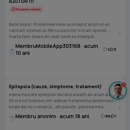
AJUTOR !!!
Raspuns medic
Buna seara ! Problemele mele au inceput acum un an,
cand am vizionat un film cu exorcist si m am speriat
foarte tare. Seara am visat ca mi se intampla...
MembruMobileApp303168 · acum
1
0
M
10 ani
?
Epilepsia (cauze, simptome, tratament)
mama mea are epilepsie decand avea35 ani acum are
55 si e tot bolnava..intr-adevar tratamentul amelioreaza
boala dar nu o vindeca ...din pacate ..parerea mea...
Membru anonim · acum 18 ani
89
1