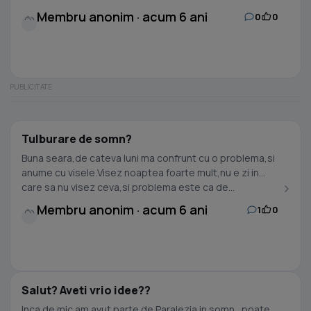
Membru anonim · acum 6 ani
0
0
Tulburare de somn?
Buna seara,de cateva luni ma confrunt cu o problema,si
anume cu visele.Visez noaptea foarte mult,nu e zi in
care sa nu visez ceva,si problema este ca de...
Membru anonim · acum 6 ani
1
0
Salut? Aveti vrio idee??
Inca de mic am avut parte de Paralezia in somn , poate