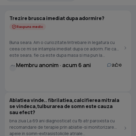
Trezire brusca imediat dupa adormire?
Raspuns medic
Buna seara. Am o curiozitate/intrebare in legatura cu
ceea ce mi se intampla imediat dupa ce adorm. Fie ca
este seara, fie ca este dupa masa si ma pun la...
Membru anonim · acum 6 ani
2
0
Ablatiea vinde.. fibrilatiea,calcifierea mitrala
se vindeca,tulburarea de somn este cauza
sau efect?
bna ziua La 69 ani diagnosticat cu fb atr paroxista cu
recomandare de terapie prin ablatie-si monitorizare
apeie in somn-extrasistolicile atriale...