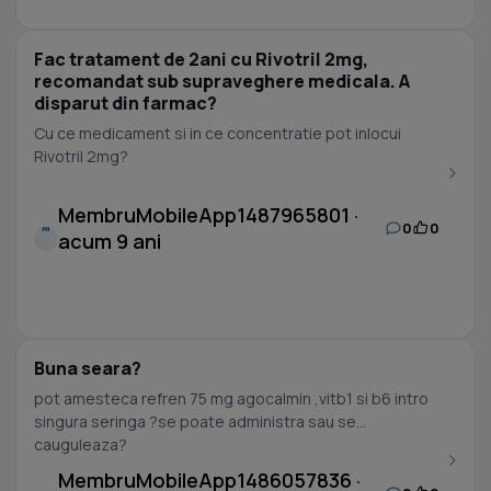
Fac tratament de 2ani cu Rivotril 2mg,
recomandat sub supraveghere medicala. A
disparut din farmac?
Cu ce medicament si in ce concentratie pot inlocui
Rivotril 2mg?
MembruMobileApp1487965801 ·
0
0
M
acum 9 ani
Buna seara?
pot amesteca refren 75 mg agocalmin ,vitb1 si b6 intro
singura seringa ?se poate administra sau se
cauguleaza?
MembruMobileApp1486057836 ·