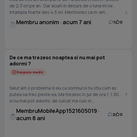
de 2,3 ori pe an . Dar acum in decurs de o luna mi se
intampla foarte des 4,5 ori. Mentionez ca m-am...
Membru anonim · acum 7 ani
1
0
De ce ma trezesc noaptea si nu mai pot
adormi ?
Raspuns medic
Salut am o problema si eu cu somnul si nu stiu cum as
putea sa trec peste ea. Ma trezesc in jur de ora 1, 1:30
si nu mai pot adormi, de culcat ma culc in...
MembruMobileApp1521605019 ·
2
0
M
acum 8 ani