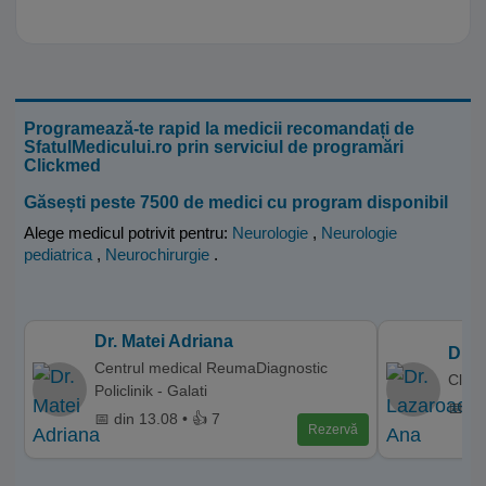
Programează-te rapid la medicii recomandați de
SfatulMedicului.ro prin serviciul de programări
Clickmed
Găsești peste 7500 de medici cu program disponibil
Alege medicul potrivit pentru:
Neurologie
,
Neurologie
pediatrica
,
Neurochirurgie
.
Dr. Matei Adriana
Dr. 
Centrul medical ReumaDiagnostic
Clini
Policlinik - Galati
📅 di
📅 din 13.08 • 👍 7
Rezervă