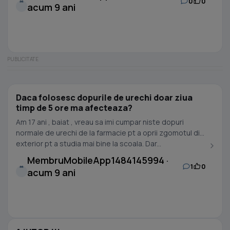
0
0
M
acum 9 ani
Daca folosesc dopurile de urechi doar ziua
timp de 5 ore ma afecteaza?
Am 17 ani , baiat , vreau sa imi cumpar niste dopuri
normale de urechi de la farmacie pt a oprii zgomotul din
exterior pt a studia mai bine la scoala. Dar...
MembruMobileApp1484145994 ·
1
0
M
acum 9 ani