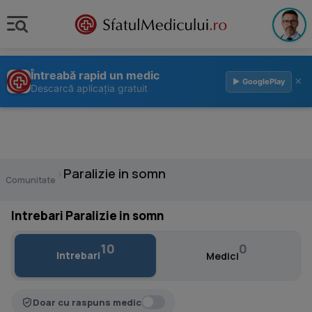
Întreabă rapid un medic
×
▶ GooglePlay
Descarcă aplicația gratuit
›
Paralizie in somn
Comunitate
Intrebari Paralizie in somn
10
0
Intrebari
Medici
Doar cu raspuns medic